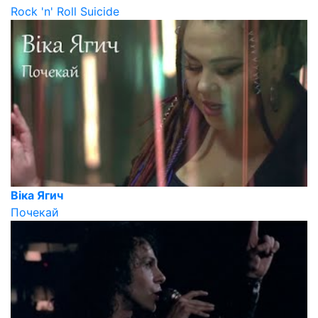
Rock 'n' Roll Suicide
Віка Ягич
Почекай