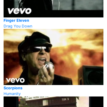
Finger Eleven
Drag You Down
Scorpions
Humanity