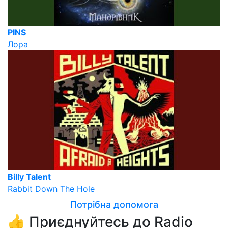
PINS
Лора
Billy Talent
Rabbit Down The Hole
Потрібна допомога
👍 Приєднуйтесь до Radio