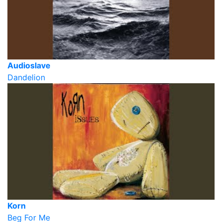
Audioslave
Dandelion
Korn
Beg For Me