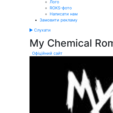
Лого
ROKS-фото
Написати нам
Замовити рекламу
Слухати
My Chemical Ro
Офіційний сайт