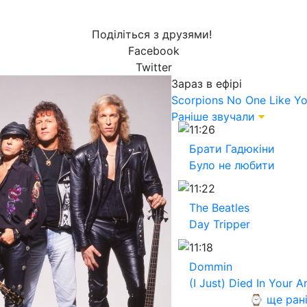
Поділіться з друзями!
Facebook
Twitter
Зараз в ефірі
Scorpions
No One Like Y
Раніше звучали
11:26
Брати Гадюкіни
Було не любити
11:22
The Beatles
Day Tripper
11:18
Dommin
(I Just) Died In Your 
⌚ ще ран