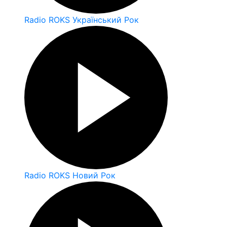
Radio ROKS Український Рок
Radio ROKS Новий Рок