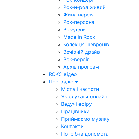
Рок-н-рол живий
Жива версія
Рок-персона
Рок-день
Made in Rock
Колекція шевронів
Вечірній драйв
Рок-версія
Архів програм
ROKS-відео
Про радіо
Міста і частоти
Як слухати онлайн
Ведучі ефіру
Працівники
Приймаємо музику
Контакти
Потрібна допомога