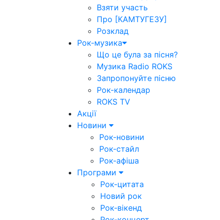
Взяти участь
Про [КАМТУГЕЗУ]
Розклад
Рок-музика
Що це була за пісня?
Музика Radio ROKS
Запропонуйте пісню
Рок-календар
ROKS TV
Акції
Новини
Рок-новини
Рок-стайл
Рок-афіша
Програми
Рок-цитата
Новий рок
Рок-вікенд
Рок-концерт