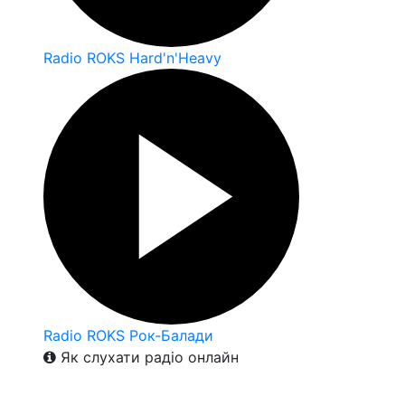
Radio ROKS Hard'n'Heavy
Radio ROKS Рок-Балади
Як слухати радіо онлайн