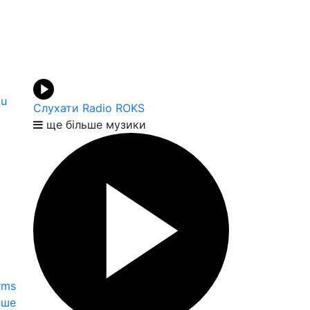
ou
Слухати Radio ROKS
ще більше музики
Arms
іше