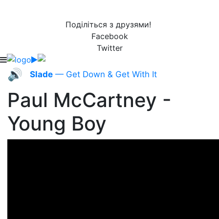
Поділіться з друзями!
Facebook
Twitter
🔊
Slade
— Get Down & Get With It
Paul McCartney -
Young Boy