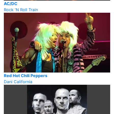
AC/DC
Rock 'N Roll Train
Red Hot Chili Peppers
Dani California