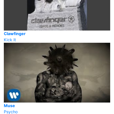
Clawfinger
Kick It
Muse
Psycho