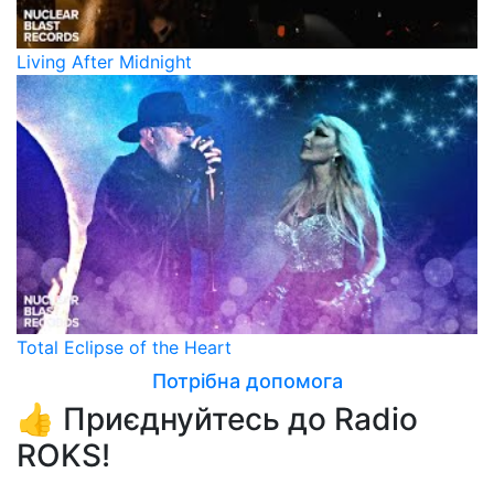
Living After Midnight
Total Eclipse of the Heart
Потрібна допомога
👍 Приєднуйтесь до Radio
ROKS!