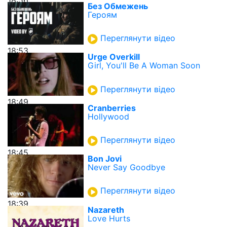
18:56
Без Обмежень
Героям
Переглянути відео
18:53
Urge Overkill
Girl, You'll Be A Woman Soon
Переглянути відео
18:49
Cranberries
Hollywood
Переглянути відео
18:45
Bon Jovi
Never Say Goodbye
Переглянути відео
18:39
Nazareth
Love Hurts