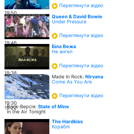
Переглянути відео
19:50
Queen & David Bowie
Under Pressure
Переглянути відео
19:46
Біла Вежа
Не ангел
Переглянути відео
19:38
Made In Rock:
Nirvana
Come As You Are
Переглянути відео
19:30
Rock-Верcія:
State of Mine
19:22
In the Air Tonight
The Hardkiss
Кораблі