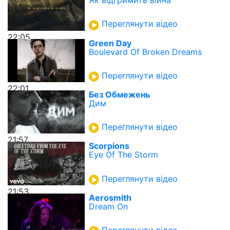
Як відгримить війна
Переглянути відео
22:05
Green Day
Boulevard Of Broken Dreams
Переглянути відео
22:01
Без Обмежень
Дим
Переглянути відео
21:57
Scorpions
Eye Of The Storm
Переглянути відео
21:53
Aerosmith
Dream On
Переглянути відео