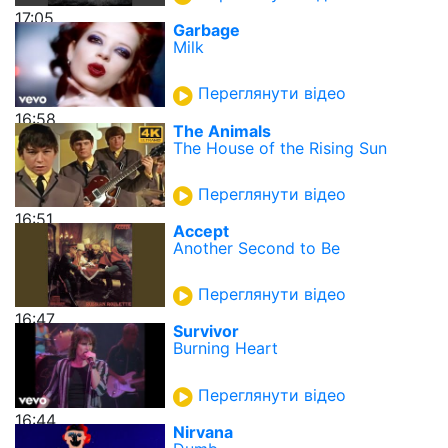
17:05
Garbage
Milk
Переглянути відео
16:58
The Animals
The House of the Rising Sun
Переглянути відео
16:51
Accept
Another Second to Be
Переглянути відео
16:47
Survivor
Burning Heart
Переглянути відео
16:44
Nirvana