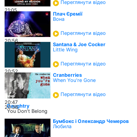
Переглянути відео
21:05
Плач Єремії
Вона
Переглянути відео
20:56
Santana & Joe Cocker
Little Wing
Переглянути відео
20:52
Cranberries
When You're Gone
Переглянути відео
20:47
Daughtry
20:38
You Don't Belong
Бумбокс і Олександр Чемеров
Любила