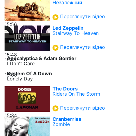
Незалежний
Переглянути відео
15:56
Led Zeppelin
Stairway To Heaven
Переглянути відео
15:48
Apocalyptica & Adam Gontier
15:41
I Don't Care
System Of A Down
15:38
Lonely Day
The Doors
Riders On The Storm
Переглянути відео
15:34
Cranberries
Zombie