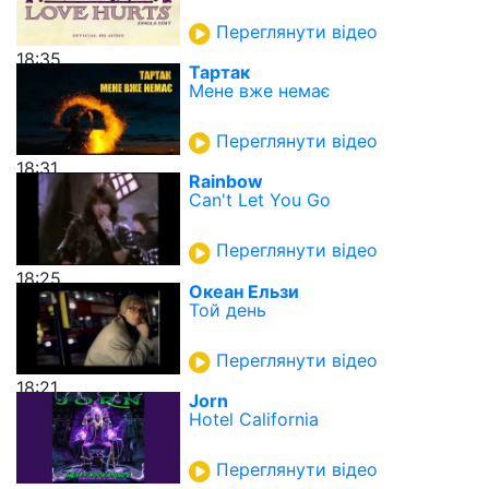
Переглянути відео
18:35
Тартак
Мене вже немає
Переглянути відео
18:31
Rainbow
Can't Let You Go
Переглянути відео
18:25
Океан Ельзи
Той день
Переглянути відео
18:21
Jorn
Hotel California
Переглянути відео