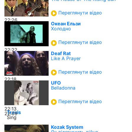
Переглянути відео
22:26
Океан Ельзи
Холодно
Переглянути відео
22:22
Deaf Rat
Like A Prayer
Переглянути відео
22:18
UFO
Belladonna
Переглянути відео
22:13
Travis
22:09
Sing
Kozak System