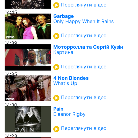
Переглянути відео
14:45
Garbage
Only Happy When It Rains
Переглянути відео
14:39
Моторролла та Сергій Кузін
Картина
Переглянути відео
14:35
4 Non Blondes
What's Up
Переглянути відео
14:30
Pain
Eleanor Rigby
Переглянути відео
14:23