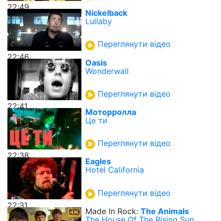
22:49
Nickelback
Lullaby
Переглянути відео
22:46
Oasis
Wonderwall
Переглянути відео
22:41
Моторролла
Це ти
Переглянути відео
22:38
Eagles
Hotel California
Переглянути відео
22:31
Made In Rock:
The Animals
The House Of The Rising Sun