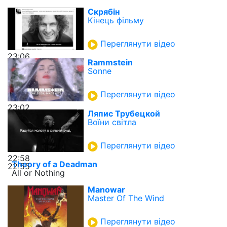
Скрябін
Кінець фільму
Переглянути відео
23:06
Rammstein
Sonne
Переглянути відео
23:02
Ляпис Трубецкой
Воїни світла
Переглянути відео
22:58
Theory of a Deadman
22:55
All or Nothing
Manowar
Master Of The Wind
Переглянути відео