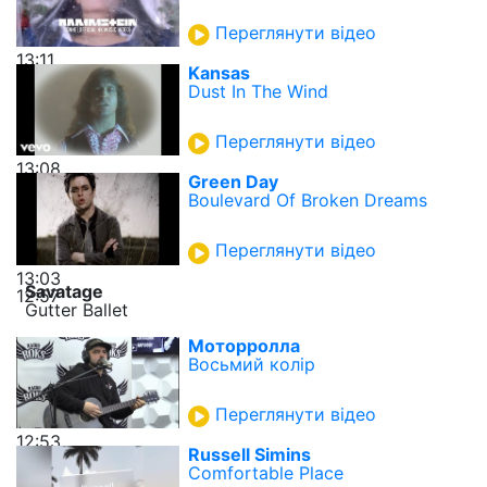
Переглянути відео
13:11
Kansas
Dust In The Wind
Переглянути відео
13:08
Green Day
Boulevard Of Broken Dreams
Переглянути відео
13:03
Savatage
12:57
Gutter Ballet
Моторролла
Восьмий колір
Переглянути відео
12:53
Russell Simins
Comfortable Place