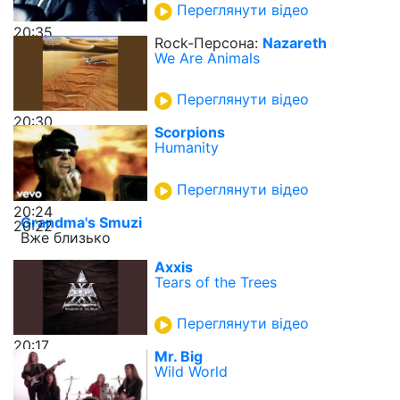
Переглянути відео
20:35
Rock-Персона:
Nazareth
We Are Animals
Переглянути відео
20:30
Scorpions
Humanity
Переглянути відео
20:24
Grandma's Smuzi
20:22
Вже близько
Axxis
Tears of the Trees
Переглянути відео
20:17
Mr. Big
Wild World