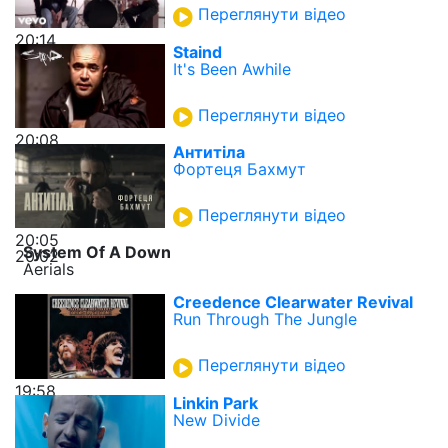
Переглянути відео
20:14
Staind
It's Been Awhile
Переглянути відео
20:08
Антитіла
Фортеця Бахмут
Переглянути відео
20:05
System Of A Down
20:02
Aerials
Creedence Clearwater Revival
Run Through The Jungle
Переглянути відео
19:58
Linkin Park
New Divide