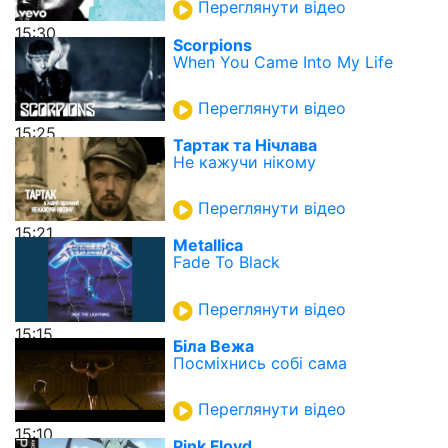
Переглянути відео
15:30
Scorpions
When You Came Into My Life
Переглянути відео
15:25
Тартак та Нічлава
Не кажучи нікому
Переглянути відео
15:21
Metallica
Fade To Black
Переглянути відео
15:15
Біла Вежа
Посміхнись собі сама
Переглянути відео
15:10
Pink Floyd