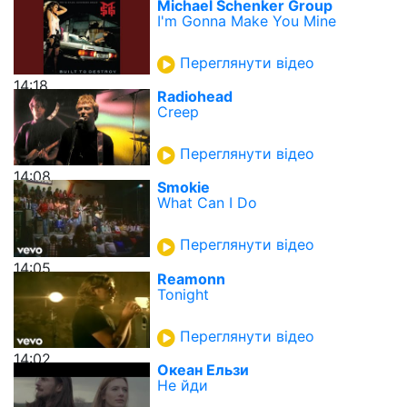
Michael Schenker Group
I'm Gonna Make You Mine
Переглянути відео
14:18
Radiohead
Creep
Переглянути відео
14:08
Smokie
What Can I Do
Переглянути відео
14:05
Reamonn
Tonight
Переглянути відео
14:02
Океан Ельзи
Не йди