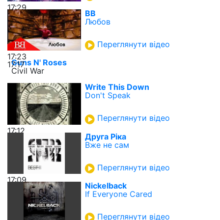
17:29
ВВ
Любов
Переглянути відео
17:23
Guns N' Roses
17:17
Civil War
Write This Down
Don't Speak
Переглянути відео
17:12
Друга Ріка
Вже не сам
Переглянути відео
17:09
Nickelback
If Everyone Cared
Переглянути відео