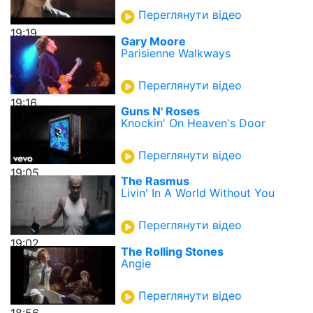
Переглянути відео
19:19
Gary Moore
Parisienne Walkways
Переглянути відео
19:16
Guns N' Roses
Knockin' On Heaven's Door
Переглянути відео
19:05
The Rasmus
Livin' In A World Without You
Переглянути відео
19:02
The Rolling Stones
Angie
Переглянути відео