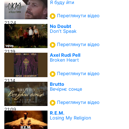
Я буду йти
Переглянути відео
21:24
No Doubt
Don't Speak
Переглянути відео
21:19
Axel Rudi Pell
Broken Heart
Переглянути відео
21:14
Brutto
Вечірнє сонце
Переглянути відео
21:09
R.E.M.
Losing My Religion