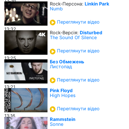
13:36
Rock-Персона:
Linkin Park
Numb
Переглянути відео
13:32
Rock-Верcія:
Disturbed
The Sound Of Silence
Переглянути відео
13:25
Без Обмежень
Листопад
Переглянути відео
13:21
Pink Floyd
High Hopes
Переглянути відео
13:16
Rammstein
Sonne