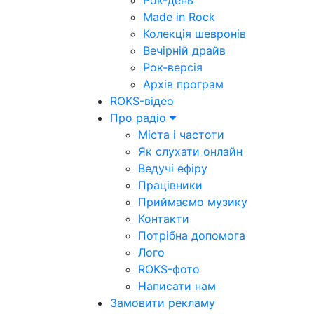
Рок-день
Made in Rock
Колекція шевронів
Вечірній драйв
Рок-версія
Архів програм
ROKS-відео
Про радіо
Міста і частоти
Як слухати онлайн
Ведучі ефіру
Працівники
Приймаємо музику
Контакти
Потрібна допомога
Лого
ROKS-фото
Написати нам
Замовити рекламу