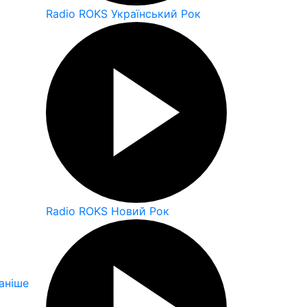
Radio ROKS Український Рок
Radio ROKS Новий Рок
аніше