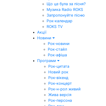
Що це була за пісня?
Музика Radio ROKS
Запропонуйте пісню
Рок-календар
ROKS TV
Акції
Новини
Рок-новини
Рок-стайл
Рок-афіша
Програми
Рок-цитата
Новий рок
Рок-вікенд
Рок-концерт
Рок-н-рол живий
Жива версія
Рок-персона