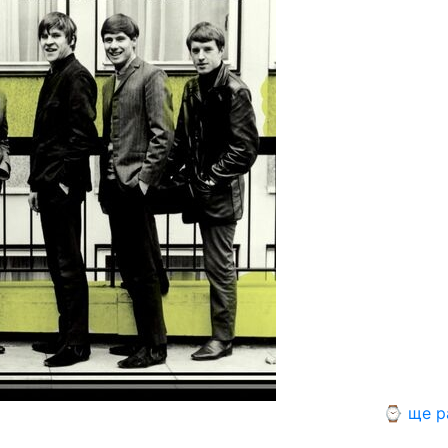
⌚ ще р