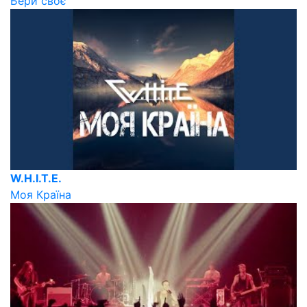
Бери своє
W.H.I.T.E.
Моя Країна