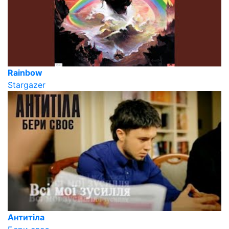
Rainbow
Stargazer
Антитіла