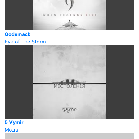
Godsmack
Eye of The Storm
5 Vymir
Мода