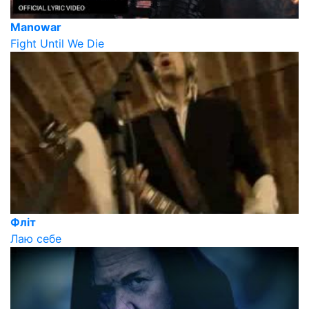
Manowar
Fight Until We Die
Фліт
Лаю себе