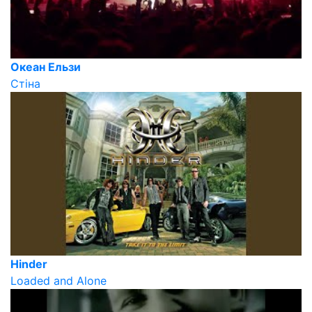
Океан Ельзи
Стіна
Hinder
Loaded and Alone