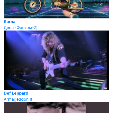
Karna
Двоє (Фантом-2)
Def Leppard
Armageddon It