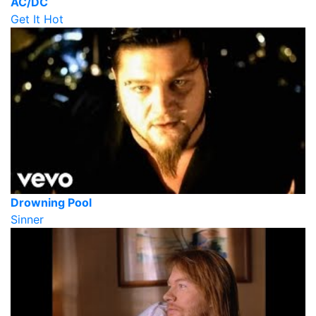
AC/DC
Get It Hot
Drowning Pool
Sinner