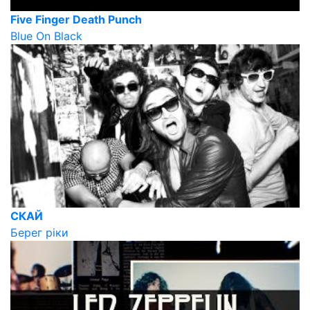
Five Finger Death Punch
Blue On Black
СКАЙ
Берег ріки