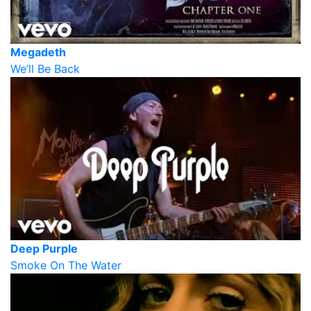
Megadeth
We’ll Be Back
Deep Purple
Smoke On The Water