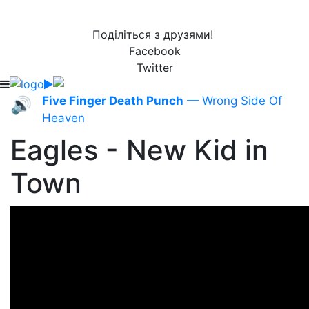
Поділіться з друзями!
Facebook
Twitter
Five Finger Death Punch
— Wrong Side Of
🔊
Heaven
Eagles - New Kid in
Town