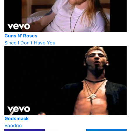
Guns N' Roses
Since I Don't Have You
Godsmack
Voodoo