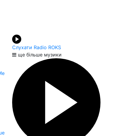
Слухати Radio ROKS
ще більше музики
Me
ше