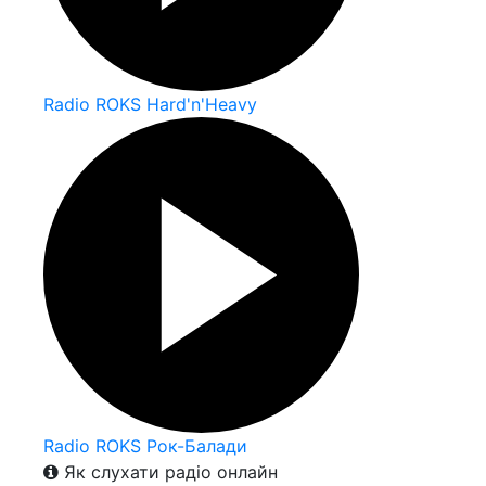
Radio ROKS Hard'n'Heavy
Radio ROKS Рок-Балади
Як слухати радіо онлайн