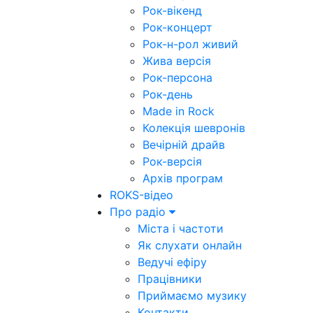
Рок-вікенд
Рок-концерт
Рок-н-рол живий
Жива версія
Рок-персона
Рок-день
Made in Rock
Колекція шевронів
Вечірній драйв
Рок-версія
Архів програм
ROKS-відео
Про радіо
Міста і частоти
Як слухати онлайн
Ведучі ефіру
Працівники
Приймаємо музику
Контакти