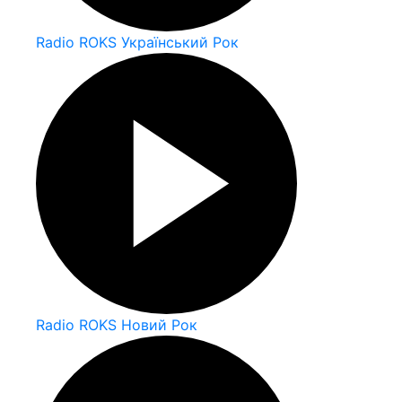
Radio ROKS Український Рок
Radio ROKS Новий Рок