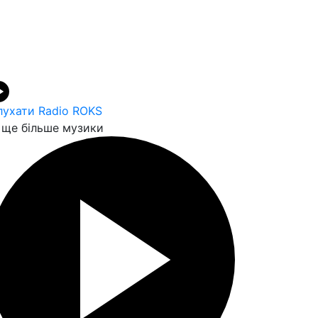
лухати Radio ROKS
ще більше музики