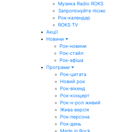
Музика Radio ROKS
Запропонуйте пісню
Рок-календар
ROKS TV
Акції
Новини
Рок-новини
Рок-стайл
Рок-афіша
Програми
Рок-цитата
Новий рок
Рок-вікенд
Рок-концерт
Рок-н-рол живий
Жива версія
Рок-персона
Рок-день
Made in Rock