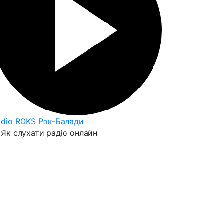
adio ROKS Рок-Балади
Як слухати радіо онлайн