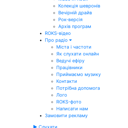
Колекція шевронів
Вечірній драйв
Рок-версія
Архів програм
ROKS-відео
Про радіо
Міста і частоти
Як слухати онлайн
Ведучі ефіру
Працівники
Приймаємо музику
Контакти
Потрібна допомога
Лого
ROKS-фото
Написати нам
Замовити рекламу
Слухати