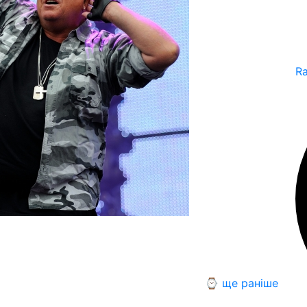
R
⌚ ще раніше