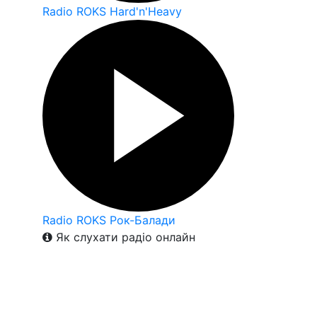
Radio ROKS Hard'n'Heavy
Radio ROKS Рок-Балади
Як слухати радіо онлайн