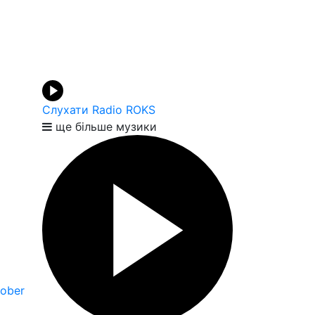
Слухати Radio ROKS
ще більше музики
Sober