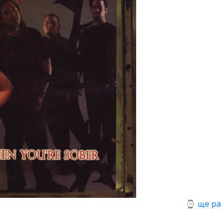
⌚ ще ра