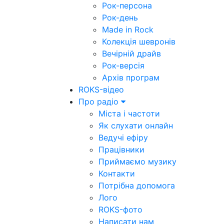
Рок-персона
Рок-день
Made in Rock
Колекція шевронів
Вечірній драйв
Рок-версія
Архів програм
ROKS-відео
Про радіо
Міста і частоти
Як слухати онлайн
Ведучі ефіру
Працівники
Приймаємо музику
Контакти
Потрібна допомога
Лого
ROKS-фото
Написати нам