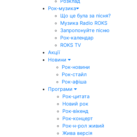
Розклад
Рок-музика
Що це була за пісня?
Музика Radio ROKS
Запропонуйте пісню
Рок-календар
ROKS TV
Акції
Новини
Рок-новини
Рок-стайл
Рок-афіша
Програми
Рок-цитата
Новий рок
Рок-вікенд
Рок-концерт
Рок-н-рол живий
Жива версія