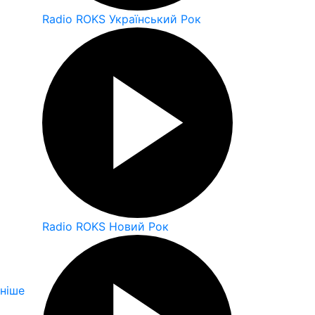
Radio ROKS Український Рок
Radio ROKS Новий Рок
ніше