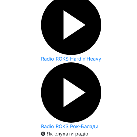
Radio ROKS Hard'n'Heavy
Radio ROKS Рок-Балади
Як слухати радіо