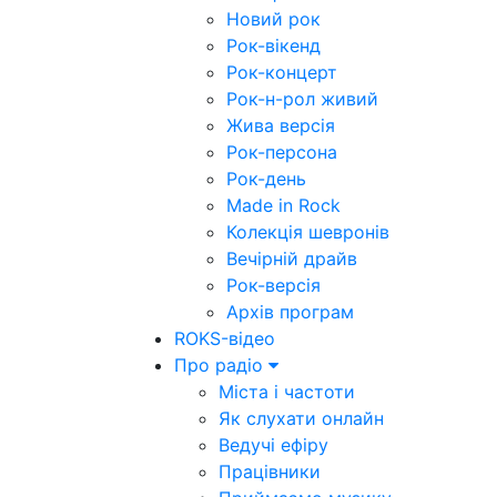
Новий рок
Рок-вікенд
Рок-концерт
Рок-н-рол живий
Жива версія
Рок-персона
Рок-день
Made in Rock
Колекція шевронів
Вечірній драйв
Рок-версія
Архів програм
ROKS-відео
Про радіо
Міста і частоти
Як слухати онлайн
Ведучі ефіру
Працівники