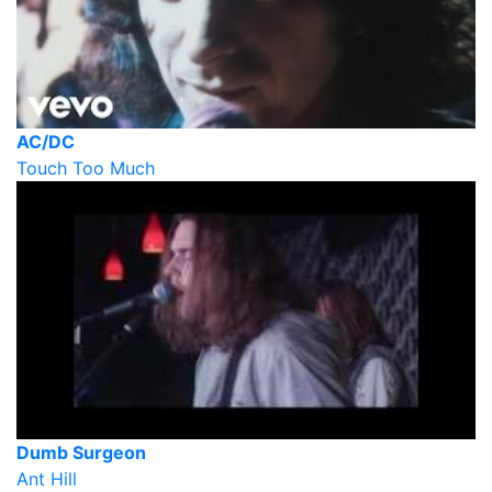
AC/DC
Touch Too Much
Dumb Surgeon
Ant Hill