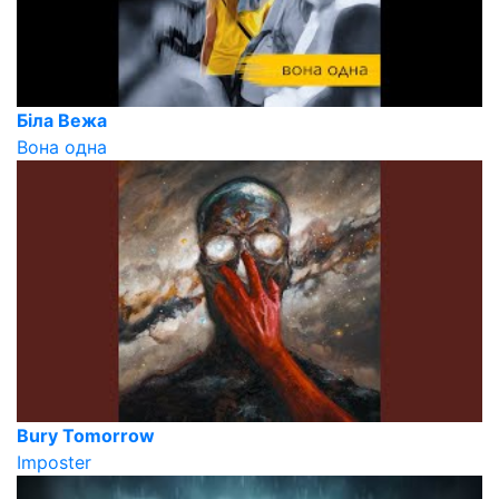
Біла Вежа
Вона одна
Bury Tomorrow
Imposter