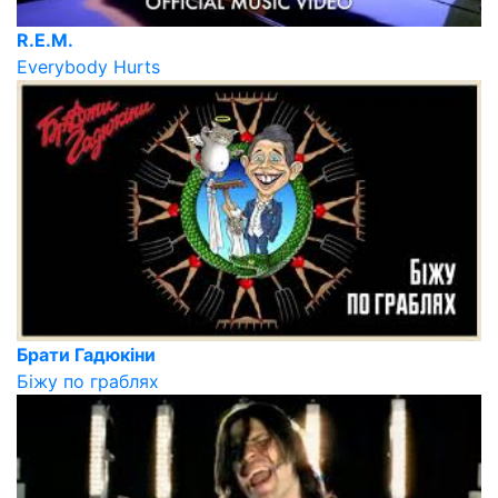
R.E.M.
Everybody Hurts
Брати Гадюкіни
Біжу по граблях