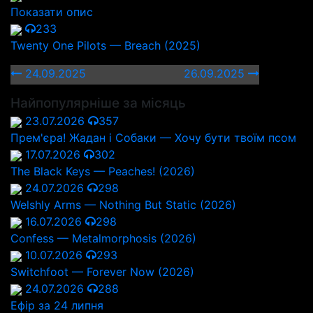
Показати опис
233
Twenty One Pilots — Breach (2025)
24.09.2025
26.09.2025
Найпопулярніше за місяць
23.07.2026
357
Прем'єра! Жадан і Собаки — Хочу бути твоїм псом
17.07.2026
302
The Black Keys — Peaches! (2026)
24.07.2026
298
Welshly Arms — Nothing But Static (2026)
16.07.2026
298
Confess — Metalmorphosis (2026)
10.07.2026
293
Switchfoot — Forever Now (2026)
24.07.2026
288
Ефір за 24 липня