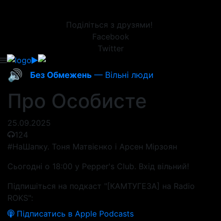
Поділіться з друзями!
Facebook
Twitter
🔊
Без Обмежень
— Вільні люди
Про Особисте
25.09.2025
124
#НаШапку. Тоня Матвієнко і Арсен Мірзоян
Сьогодні о 18:00 у Pepper's Club. Вхід вільний!
Підпишіться на подкаст "[КАМТУГЕЗА] на Radio
ROKS":
Підписатись в Apple Podcasts