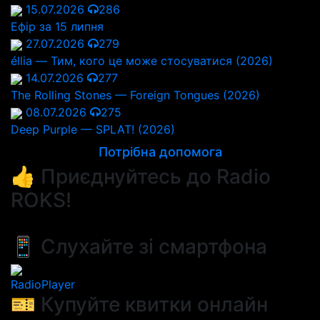
15.07.2026
286
Ефір за 15 липня
27.07.2026
279
éllia — Тим, кого це може стосуватися (2026)
14.07.2026
277
The Rolling Stones — Foreign Tongues (2026)
08.07.2026
275
Deep Purple — SPLAT! (2026)
Потрібна допомога
👍 Приєднуйтесь до Radio
ROKS!
📱 Слухайте зі смартфона
RadioPlayer
🎫 Купуйте квитки онлайн