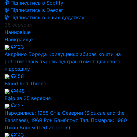
Підписатись в Spotify
Підписатись в Deezer
Підписатись в інших додатках
25 вересня
Найновіше
Найкрайще
123
Андрійко Борода Кривущенко збирає кошти на
роботизовану турель під гранатомет для свого
підрозділу
158
Blood Red Throne
448
Ефір за 25 вересня
127
Народились: 1955 Стів Северин (Siouxsie and the
Banshees), 1969 Рон Бамблфут Тал. Померли: 1980
Джон Бонем (Led Zeppelin).
143