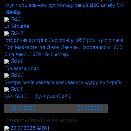
групи соціального супроводу секції ЦВС штабу 5-ї
ОВМБр
231
La Sécurité
247
Історична зустріч: Сьогодні у 1957 році зустрілися
Пол Маккартні та Джон Леннон. Народились: 1925
Білл Хейлі, 1979 Нік Цестер.
226
Показати опис
223
Вкотре росія завдала масованого удару по Україні
335
PAN SOLO — До зірок (2026)
02.07.2026
08.07.2026
Найпопулярніше за місяць
23.07.2026
361