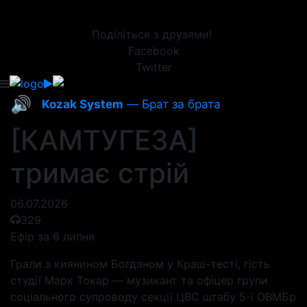
Поділіться з друзями!
Facebook
Twitter
🔊
Kozak System
— Брат за брата
[КАМТУГЕЗА]
тримає стрій
06.07.2026
329
Ефір за 6 липня
Грали з киянином Богданом у Краш-тесті, гість
студії Марк Токар — музикант та офіцер групи
соціального супроводу секції ЦВС штабу 5-ї ОВМБр