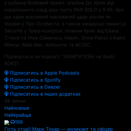
у рубриці Бойовий привіт, альбом До зірок від
українського хард-рок-гурту PAN SOLO у 9:45, про
ще один жахливий масований удар росіян по
Україні у Про Особисте, а також канадські панки La
Sécurité у Треш-контролі. Новини були: від Евана
Стенлі та Ніка Сіммонса, Haken, Snow Patrol з Кайлі
Міноуг, Mad Max, Airbourne та AC/DC.
Підпишіться на подкаст "[КАМТУГЕЗА] на Radio
ROKS":
Підписатись в Apple Podcasts
Підписатись в Spotify
Підписатись в Deezer
Підписатись в інших додатках
06 липня
Найновіше
Найкрайще
199
Гість студії Марк Токар — музикант та офіцер