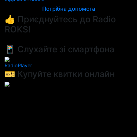
Потрібна допомога
👍 Приєднуйтесь до Radio
ROKS!
📱 Слухайте зі смартфона
RadioPlayer
🎫 Купуйте квитки онлайн