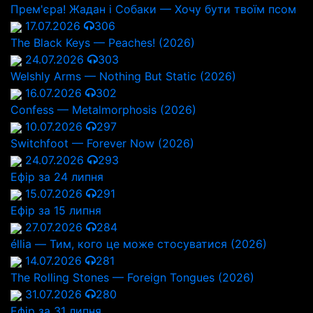
Прем'єра! Жадан і Собаки — Хочу бути твоїм псом
17.07.2026
306
The Black Keys — Peaches! (2026)
24.07.2026
303
Welshly Arms — Nothing But Static (2026)
16.07.2026
302
Confess — Metalmorphosis (2026)
10.07.2026
297
Switchfoot — Forever Now (2026)
24.07.2026
293
Ефір за 24 липня
15.07.2026
291
Ефір за 15 липня
27.07.2026
284
éllia — Тим, кого це може стосуватися (2026)
14.07.2026
281
The Rolling Stones — Foreign Tongues (2026)
31.07.2026
280
Ефір за 31 липня