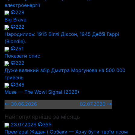
електроенергії
228
Big Brave
222
Народились: 1915 Віллі Діксон, 1945 Деббі Гаррі
(Blondie).
251
Показати опис
222
Дуже великий збір Дмитра Моргунова на 500 000
гривень
345
Muse — The Wow! Signal (2026)
30.06.2026
02.07.2026
Найпопулярніше за місяць
23.07.2026
355
Прем'єра! Жадан і Собаки — Хочу бути твоїм псом