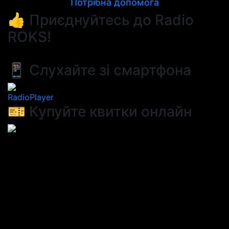
Потрібна допомога
👍 Приєднуйтесь до Radio
ROKS!
📱 Слухайте зі смартфона
RadioPlayer
🎫 Купуйте квитки онлайн