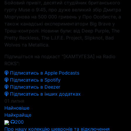
Бойовий привіт, десятий студійник британського
гурту Muse о 9:45, про дуже великий збір Дмитра
Моргунова на 500 000 гривень у Про Особисте, а
також канадські експериментатори Big Brave у
Треш-контролі. Новини були: від Deep Purple, The
Pretty Reckless, The L.I.F.E. Project, Slipknot, Bad
Wolves та Metallica.
Підпишіться на подкаст "[КАМТУГЕЗА] на Radio
ROKS":
Підписатись в Apple Podcasts
Підписатись в Spotify
Підписатись в Deezer
Підписатись в інших додатках
01 липня
Найновіше
Найкрайще
200
Про нашу колекцію шевронів та відключення