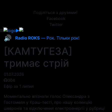
Поділіться з друзями!
Facebook
Twitter
🔊
Radio ROKS
— Рок. Тільки рок!
[КАМТУГЕЗА]
тримає стрій
01.07.2026
304
Ефір за 1 липня
Моментально впізнали голос Олександра з
Гостомеля у Краш-тесті, про нашу колекцію
шевронів та відключення електроенергії у рубриці