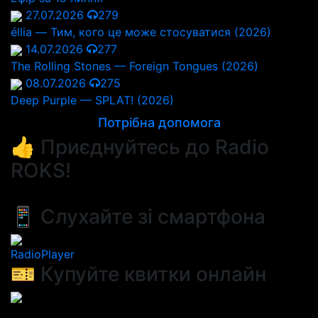
27.07.2026
279
éllia — Тим, кого це може стосуватися (2026)
14.07.2026
277
The Rolling Stones — Foreign Tongues (2026)
08.07.2026
275
Deep Purple — SPLAT! (2026)
Потрібна допомога
👍 Приєднуйтесь до Radio
ROKS!
📱 Слухайте зі смартфона
RadioPlayer
🎫 Купуйте квитки онлайн