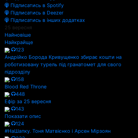
Підписатись в Spotify
Підписатись в Deezer
Підписатись в інших додатках
25 вересня
Найновіше
Найкрайще
123
Андрійко Борода Кривущенко збирає кошти на
роботизовану турель під гранатомет для свого
підрозділу
158
Blood Red Throne
448
Ефір за 25 вересня
143
Показати опис
124
#НаШапку. Тоня Матвієнко і Арсен Мірзоян