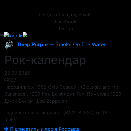
Поділіться з друзями!
Facebook
Twitter
🔊
Deep Purple
— Smoke On The Water
Рок-календар
25.09.2025
127
Народились: 1955 Стів Северин (Siouxsie and the
Banshees), 1969 Рон Бамблфут Тал. Померли: 1980
Джон Бонем (Led Zeppelin).
Підпишіться на подкаст "[КАМТУГЕЗА] на Radio
ROKS":
Підписатись в Apple Podcasts