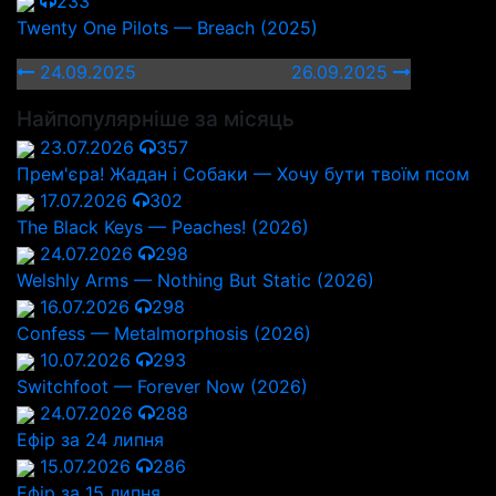
233
Twenty One Pilots — Breach (2025)
24.09.2025
26.09.2025
Найпопулярніше за місяць
23.07.2026
357
Прем'єра! Жадан і Собаки — Хочу бути твоїм псом
17.07.2026
302
The Black Keys — Peaches! (2026)
24.07.2026
298
Welshly Arms — Nothing But Static (2026)
16.07.2026
298
Confess — Metalmorphosis (2026)
10.07.2026
293
Switchfoot — Forever Now (2026)
24.07.2026
288
Ефір за 24 липня
15.07.2026
286
Ефір за 15 липня