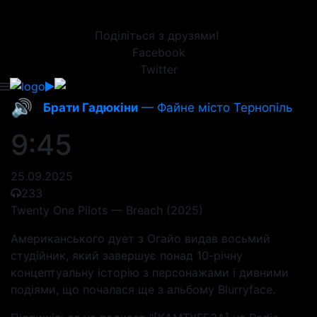
Поділіться з друзями!
Facebook
Twitter
🔊
Брати Гадюкіни
— Файне місто Тернопіль
9:45
25.09.2025
233
Twenty One Pilots — Breach (2025)
Американського дует з Огайо видав восьмий
студійник, який завершує понад 10-річну
концептуальну історію з персонажами і дивними
подіями, що почалася ще з альбому Blurryface.