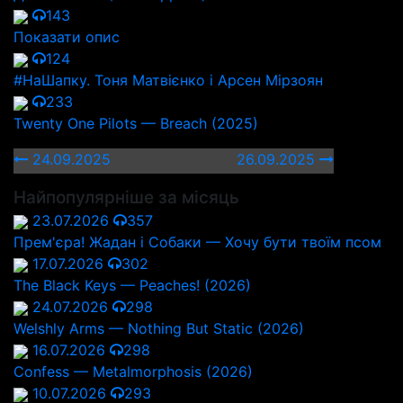
143
Показати опис
124
#НаШапку. Тоня Матвієнко і Арсен Мірзоян
233
Twenty One Pilots — Breach (2025)
24.09.2025
26.09.2025
Найпопулярніше за місяць
23.07.2026
357
Прем'єра! Жадан і Собаки — Хочу бути твоїм псом
17.07.2026
302
The Black Keys — Peaches! (2026)
24.07.2026
298
Welshly Arms — Nothing But Static (2026)
16.07.2026
298
Confess — Metalmorphosis (2026)
10.07.2026
293