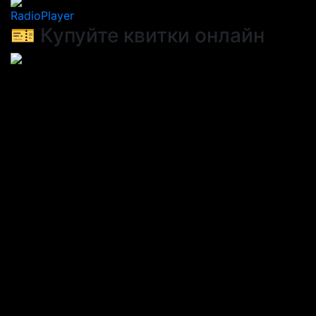
RadioPlayer
🎫 Купуйте квитки онлайн