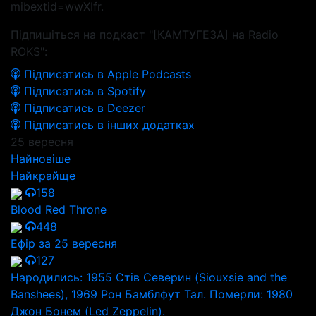
mibextid=wwXIfr.
Підпишіться на подкаст "[КАМТУГЕЗА] на Radio
ROKS":
Підписатись в Apple Podcasts
Підписатись в Spotify
Підписатись в Deezer
Підписатись в інших додатках
25 вересня
Найновіше
Найкрайще
158
Blood Red Throne
448
Ефір за 25 вересня
127
Народились: 1955 Стів Северин (Siouxsie and the
Banshees), 1969 Рон Бамблфут Тал. Померли: 1980
Джон Бонем (Led Zeppelin).