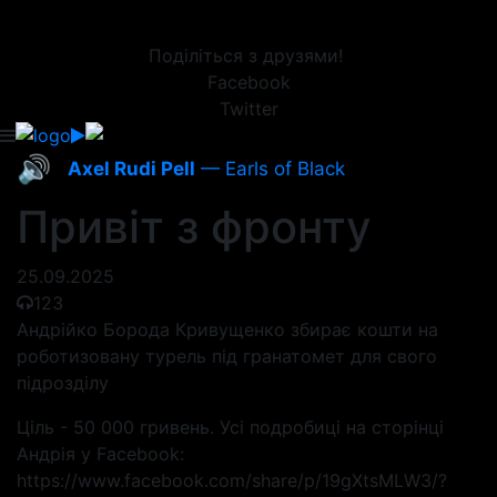
Поділіться з друзями!
Facebook
Twitter
🔊
Axel Rudi Pell
— Earls of Black
Привіт з фронту
25.09.2025
123
Андрійко Борода Кривущенко збирає кошти на
роботизовану турель під гранатомет для свого
підрозділу
Ціль - 50 000 гривень. Усі подробиці на сторінці
Андрія у Facebook:
https://www.facebook.com/share/p/19gXtsMLW3/?