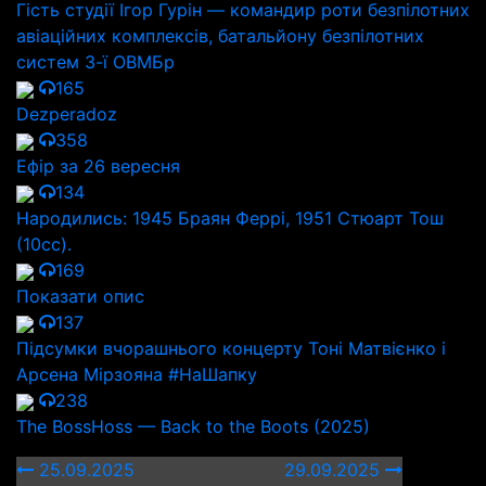
Гість студії Ігор Гурін — командир роти безпілотних
авіаційних комплексів, батальйону безпілотних
систем 3-ї ОВМБр
165
Dezperadoz
358
Ефір за 26 вересня
134
Народились: 1945 Браян Феррі, 1951 Стюарт Тош
(10cc).
169
Показати опис
137
Підсумки вчорашнього концерту Тоні Матвієнко і
Арсена Мірзояна #НаШапку
238
The BossHoss — Back to the Boots (2025)
25.09.2025
29.09.2025