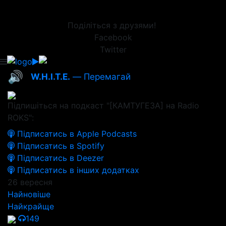
Поділіться з друзями!
Facebook
Twitter
🔊
W.H.I.T.E.
— Перемагай
Підпишіться на подкаст "[КАМТУГЕЗА] на Radio
ROKS":
Підписатись в Apple Podcasts
Підписатись в Spotify
Підписатись в Deezer
Підписатись в інших додатках
26 вересня
Найновіше
Найкрайще
149