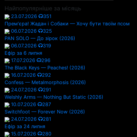
Найпопулярніше за місяць
23.07.2026
351
Прем'єра! Жадан і Собаки — Хочу бути твоїм псом
06.07.2026
325
PAN SOLO — До зірок (2026)
06.07.2026
319
Ефір за 6 липня
17.07.2026
296
The Black Keys — Peaches! (2026)
16.07.2026
292
Confess — Metalmorphosis (2026)
24.07.2026
291
Welshly Arms — Nothing But Static (2026)
10.07.2026
287
Switchfoot — Forever Now (2026)
24.07.2026
281
Ефір за 24 липня
15.07.2026
280