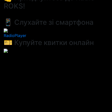
ROKS!
📱 Слухайте зі смартфона
RadioPlayer
🎫 Купуйте квитки онлайн