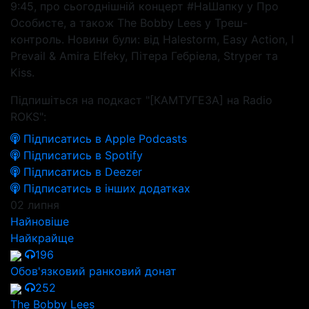
9:45, про сьогоднішній концерт #НаШапку у Про
Особисте, а також The Bobby Lees у Треш-
контроль. Новини були: від Halestorm, Easy Action, I
Prevail & Amira Elfeky, Пітера Гебріела, Stryper та
Kiss.
Підпишіться на подкаст "[КАМТУГЕЗА] на Radio
ROKS":
Підписатись в Apple Podcasts
Підписатись в Spotify
Підписатись в Deezer
Підписатись в інших додатках
02 липня
Найновіше
Найкрайще
196
Обов'язковий ранковий донат
252
The Bobby Lees