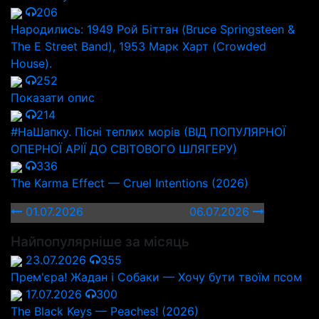
206
Народились: 1949 Рой Біттан (Bruce Springsteen &
The E Street Band), 1953 Марк Харт (Crowded
House).
252
Показати опис
214
#НаШапку. Пісні теплих морів (ВІД ПОПУЛЯРНОЇ
ОПЕРНОЇ АРІЇ ДО СВІТОВОГО ШЛЯГЕРУ)
336
The Karma Effect — Cruel Intentions (2026)
01.07.2026
06.07.2026
Найпопулярніше за місяць
23.07.2026
355
Прем'єра! Жадан і Собаки — Хочу бути твоїм псом
17.07.2026
300
The Black Keys — Peaches! (2026)