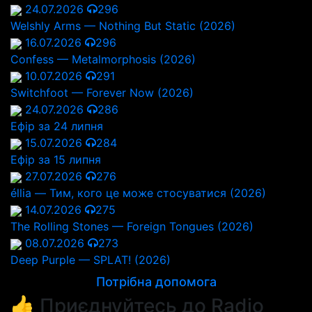
24.07.2026
296
Welshly Arms — Nothing But Static (2026)
16.07.2026
296
Confess — Metalmorphosis (2026)
10.07.2026
291
Switchfoot — Forever Now (2026)
24.07.2026
286
Ефір за 24 липня
15.07.2026
284
Ефір за 15 липня
27.07.2026
276
éllia — Тим, кого це може стосуватися (2026)
14.07.2026
275
The Rolling Stones — Foreign Tongues (2026)
08.07.2026
273
Deep Purple — SPLAT! (2026)
Потрібна допомога
👍 Приєднуйтесь до Radio