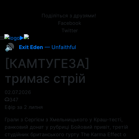
Поділіться з друзями!
Facebook
Twitter
🔊
Exit Eden
— Unfaithful
[КАМТУГЕЗА]
тримає стрій
02.07.2026
347
Ефір за 2 липня
Грали з Сергієм з Хмельницького у Краш-тесті,
ранковий донат у рубриці Бойовий привіт, третій
студійник британського гурту The Karma Effect о