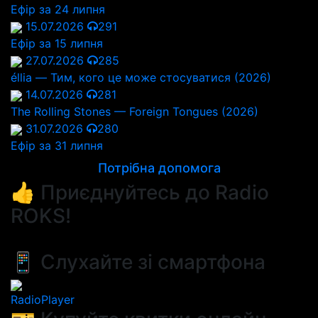
Ефір за 24 липня
15.07.2026
291
Ефір за 15 липня
27.07.2026
285
éllia — Тим, кого це може стосуватися (2026)
14.07.2026
281
The Rolling Stones — Foreign Tongues (2026)
31.07.2026
280
Ефір за 31 липня
Потрібна допомога
👍 Приєднуйтесь до Radio
ROKS!
📱 Слухайте зі смартфона
RadioPlayer