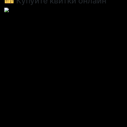
🎫 Купуйте квитки онлайн