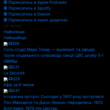
Підписатись в Apple Podcasts
Підписатись в Spotify
Підписатись в Deezer
Підписатись в інших додатках
06 липня
Найновіше
Найкрайще
199
Гість студії Марк Токар — музикант та офіцер
групи соціального супроводу секції ЦВС штабу 5-ї
ОВМБр
231
La Sécurité
329
Ефір за 6 липня
247
Історична зустріч: Сьогодні у 1957 році зустрілися
Пол Маккартні та Джон Леннон. Народились: 1925
Білл Хейлі, 1979 Нік Цестер.