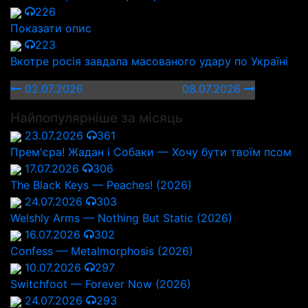
226
Показати опис
223
Вкотре росія завдала масованого удару по Україні
02.07.2026
08.07.2026
Найпопулярніше за місяць
23.07.2026
361
Прем'єра! Жадан і Собаки — Хочу бути твоїм псом
17.07.2026
306
The Black Keys — Peaches! (2026)
24.07.2026
303
Welshly Arms — Nothing But Static (2026)
16.07.2026
302
Confess — Metalmorphosis (2026)
10.07.2026
297
Switchfoot — Forever Now (2026)
24.07.2026
293