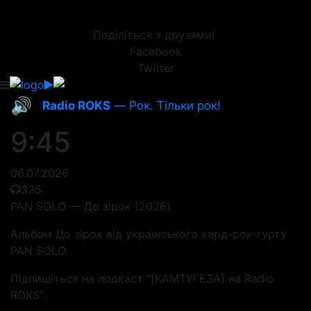
Поділіться з друзями!
Facebook
Twitter
🔊
Radio ROKS
— Рок. Тільки рок!
9:45
06.07.2026
335
PAN SOLO — До зірок (2026)
Альбом До зірок від українського хард-рок-гурту
PAN SOLO.
Підпишіться на подкаст "[КАМТУГЕЗА] на Radio
ROKS":