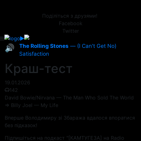
Поділіться з друзями!
Facebook
Twitter
The Rolling Stones
— (I Can't Get No)
🔊
Satisfaction
Краш-тест
19.01.2026
142
David Bowie/Nirvana — The Man Who Sold The World
=> Billy Joel — My Life
Вперше Володимиру зі Збаража вдалося впоратися
без підказок!
Підпишіться на подкаст "[КАМТУГЕЗА] на Radio