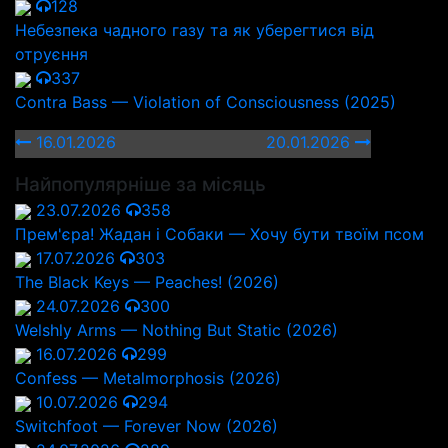
128
Небезпека чадного газу та як уберегтися від
отруєння
337
Contra Bass — Violation of Consciousness (2025)
16.01.2026
20.01.2026
Найпопулярніше за місяць
23.07.2026
358
Прем'єра! Жадан і Собаки — Хочу бути твоїм псом
17.07.2026
303
The Black Keys — Peaches! (2026)
24.07.2026
300
Welshly Arms — Nothing But Static (2026)
16.07.2026
299
Confess — Metalmorphosis (2026)
10.07.2026
294
Switchfoot — Forever Now (2026)