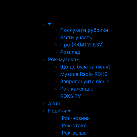
Послухати рубрики
Взяти участь
Про [КАМТУГЕЗУ]
Розклад
Рок-музика
Що це була за пісня?
Музика Radio ROKS
Запропонуйте пісню
Рок-календар
ROKS TV
Акції
Новини
Рок-новини
Рок-стайл
Рок-афіша