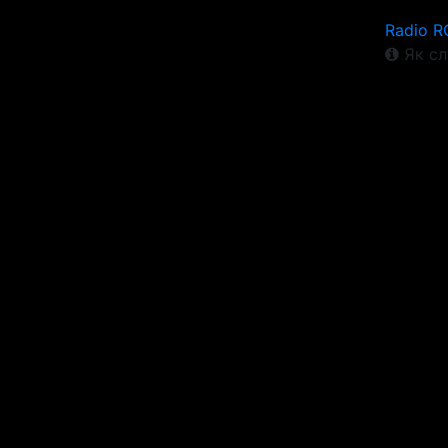
Radio R
Як сл