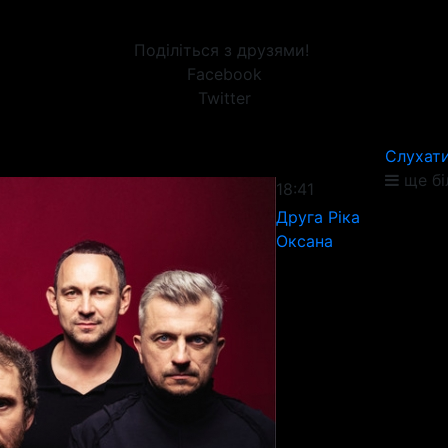
Поділіться з друзями!
Facebook
Twitter
Слухати
ще бі
18:41
Друга Ріка
Оксана