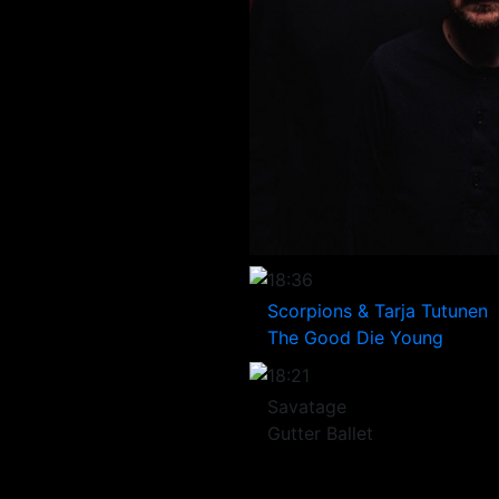
18:36
Scorpions & Tarja Tutunen
The Good Die Young
18:21
Savatage
Gutter Ballet