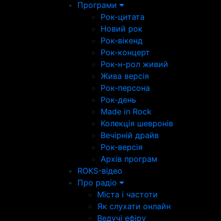
Програми
Рок-цитата
Новий рок
Рок-вікенд
Рок-концерт
Рок-н-рол живий
Жива версія
Рок-персона
Рок-день
Made in Rock
Колекція шевронів
Вечірній драйв
Рок-версія
Архів програм
ROKS-відео
Про радіо
Міста і частоти
Як слухати онлайн
Ведучі ефіру