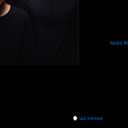
Radio R
⌚ ще раніше