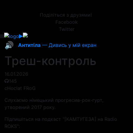
Поділіться з друзями!
Facebook
Twitter
🔊
Антитіла
— Дивись у мій екран
Треш-контроль
16.01.2026
145
cHoclat FRoG
Слухаємо німецький прогресив-рок-гурт,
утворений 2017 року.
Підпишіться на подкаст "[КАМТУГЕЗА] на Radio
ROKS":