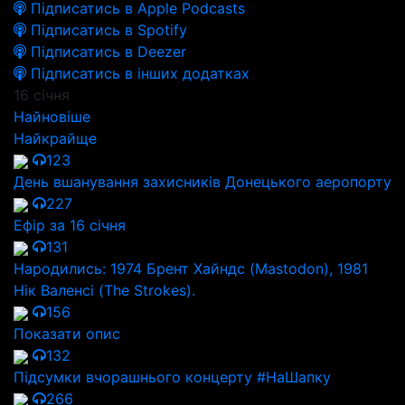
Підписатись в Apple Podcasts
Підписатись в Spotify
Підписатись в Deezer
Підписатись в інших додатках
16 січня
Найновіше
Найкрайще
123
День вшанування захисників Донецького аеропорту
227
Ефір за 16 січня
131
Народились: 1974 Брент Хайндс (Mastodon), 1981
Нік Валенсі (The Strokes).
156
Показати опис
132
Підсумки вчорашнього концерту #НаШапку
266