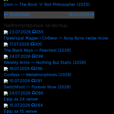
Dion — The Rock 'n' Roll Philosopher (2025)
15.01.2026
19.01.2026
Найпопулярніше за місяць
23.07.2026
355
Прем'єра! Жадан і Собаки — Хочу бути твоїм псом
17.07.2026
300
The Black Keys — Peaches! (2026)
24.07.2026
296
Welshly Arms — Nothing But Static (2026)
16.07.2026
296
Confess — Metalmorphosis (2026)
10.07.2026
291
Switchfoot — Forever Now (2026)
24.07.2026
286
Ефір за 24 липня
15.07.2026
284
Ефір за 15 липня