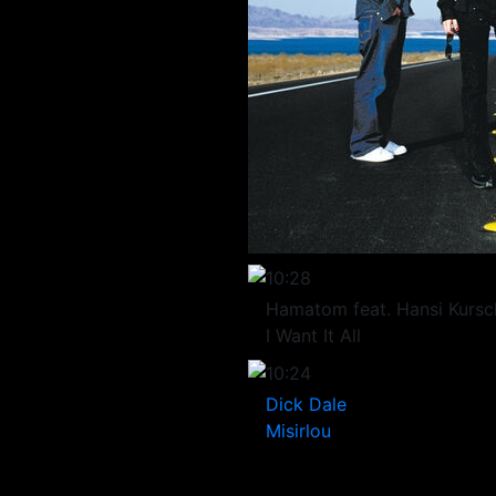
10:28
Hamatom feat. Hansi Kursc
I Want It All
10:24
Dick Dale
Misirlou