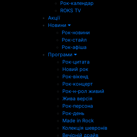
Рок-календар
ROKS TV
Акції
Новини
Рок-новини
Рок-стайл
Рок-афіша
Програми
Рок-цитата
Новий рок
Рок-вікенд
Рок-концерт
Рок-н-рол живий
Жива версія
Рок-персона
Рок-день
Made in Rock
Колекція шевронів
Вечірній драйв