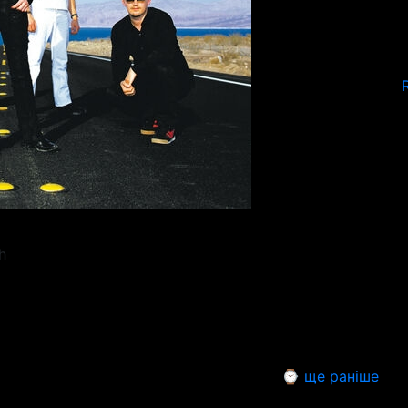
h
⌚ ще раніше