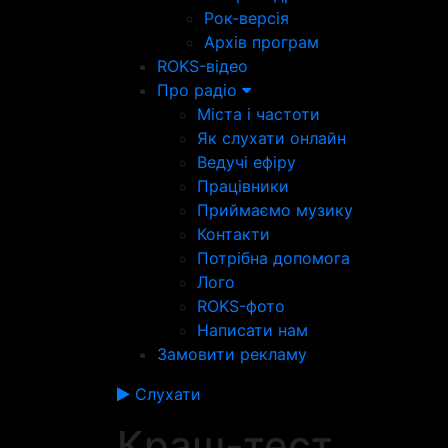
Рок-версія
Архів програм
ROKS-відео
Про радіо
Міста і частоти
Як слухати онлайн
Ведучі ефіру
Працівники
Приймаємо музику
Контакти
Потрібна допомога
Лого
ROKS-фото
Написати нам
Замовити рекламу
Слухати
Краш-тест