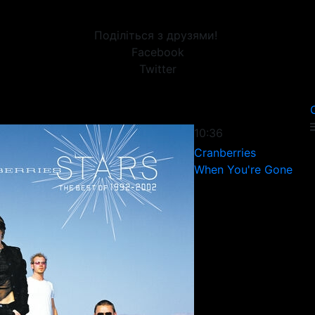
Поділіться з друзями!
Facebook
Twitter
10:36
Cranberries
When You're Gone