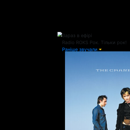
Зараз в ефірі
Radio ROKS
Рок. Тільки рок!
Раніше звучали