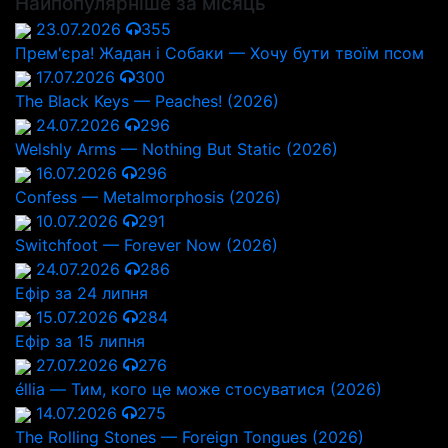
Найпопулярніше за місяць
23.07.2026
355
Прем'єра! Жадан і Собаки — Хочу бути твоїм псом
17.07.2026
300
The Black Keys — Peaches! (2026)
24.07.2026
296
Welshly Arms — Nothing But Static (2026)
16.07.2026
296
Confess — Metalmorphosis (2026)
10.07.2026
291
Switchfoot — Forever Now (2026)
24.07.2026
286
Ефір за 24 липня
15.07.2026
284
Ефір за 15 липня
27.07.2026
276
éllia — Тим, кого це може стосуватися (2026)
14.07.2026
275
The Rolling Stones — Foreign Tongues (2026)