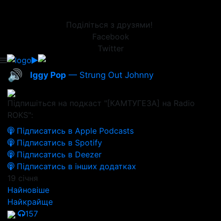
Поділіться з друзями!
Facebook
Twitter
🔊
Iggy Pop
— Strung Out Johnny
Підпишіться на подкаст "[КАМТУГЕЗА] на Radio
ROKS":
Підписатись в Apple Podcasts
Підписатись в Spotify
Підписатись в Deezer
Підписатись в інших додатках
19 січня
Найновіше
Найкрайще
157