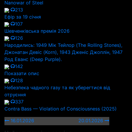
Nanowar of Steel
213
Ефір за 19 січня
107
Шевченківська премія 2026
126
Народились: 1949 Мік Тейлор (The Rolling Stones),
Джонатан Девіс (Korn), 1943 Дженіс Джоплін, 1947
Род Еванс (Deep Purple).
142
Показати опис
128
Небезпека чадного газу та як уберегтися від
отруєння
337
Contra Bass — Violation of Consciousness (2025)
16.01.2026
20.01.2026