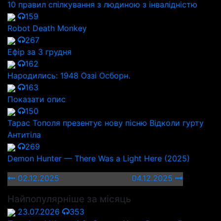
10 правил спілкування з людиною з інвалідністю
159
Robot Death Monkey
267
Ефір за 3 грудня
162
Народились: 1948 Оззі Осборн.
163
Показати опис
150
Тарас Тополя презентує нову пісню Відколи гурту
Антитіла
269
Demon Hunter — There Was a Light Here (2025)
02.12.2025
04.12.2025
Найпопулярніше за місяць
23.07.2026
353