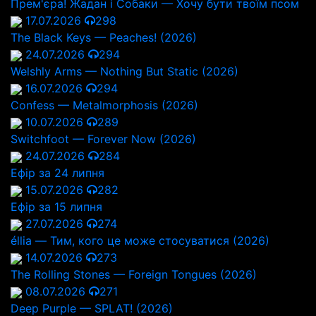
Прем'єра! Жадан і Собаки — Хочу бути твоїм псом
17.07.2026
298
The Black Keys — Peaches! (2026)
24.07.2026
294
Welshly Arms — Nothing But Static (2026)
16.07.2026
294
Confess — Metalmorphosis (2026)
10.07.2026
289
Switchfoot — Forever Now (2026)
24.07.2026
284
Ефір за 24 липня
15.07.2026
282
Ефір за 15 липня
27.07.2026
274
éllia — Тим, кого це може стосуватися (2026)
14.07.2026
273
The Rolling Stones — Foreign Tongues (2026)
08.07.2026
271
Deep Purple — SPLAT! (2026)