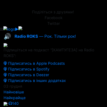
Поділіться з друзями!
Facebook
Twitter
🔊
Radio ROKS
— Рок. Тільки рок!
Підпишіться на подкаст "[КАМТУГЕЗА] на Radio
ROKS":
Підписатись в Apple Podcasts
Підписатись в Spotify
Підписатись в Deezer
Підписатись в інших додатках
03 грудня
Найновіше
Найкрайще
140