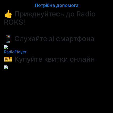
Потрібна допомога
👍 Приєднуйтесь до Radio
ROKS!
📱 Слухайте зі смартфона
RadioPlayer
🎫 Купуйте квитки онлайн