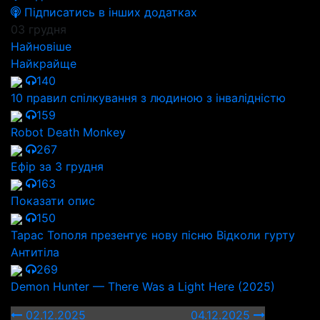
Підписатись в інших додатках
03 грудня
Найновіше
Найкрайще
140
10 правил спілкування з людиною з інвалідністю
159
Robot Death Monkey
267
Ефір за 3 грудня
163
Показати опис
150
Тарас Тополя презентує нову пісню Відколи гурту
Антитіла
269
Demon Hunter — There Was a Light Here (2025)
02.12.2025
04.12.2025