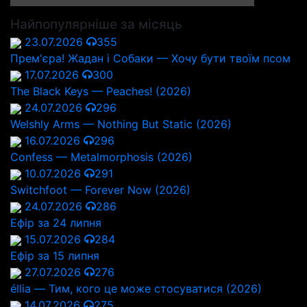
Найпопулярніше за місяць
23.07.2026
355
Прем'єра! Жадан і Собаки — Хочу бути твоїм псом
17.07.2026
300
The Black Keys — Peaches! (2026)
24.07.2026
296
Welshly Arms — Nothing But Static (2026)
16.07.2026
296
Confess — Metalmorphosis (2026)
10.07.2026
291
Switchfoot — Forever Now (2026)
24.07.2026
286
Ефір за 24 липня
15.07.2026
284
Ефір за 15 липня
27.07.2026
276
éllia — Тим, кого це може стосуватися (2026)
14.07.2026
275