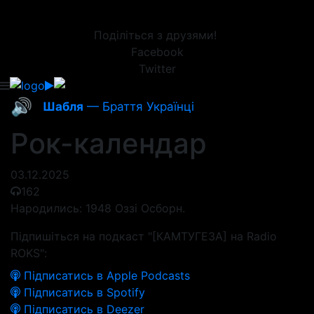
Поділіться з друзями!
Facebook
Twitter
🔊
Шабля
— Браття Українці
Рок-календар
03.12.2025
162
Народились: 1948 Оззі Осборн.
Підпишіться на подкаст "[КАМТУГЕЗА] на Radio
ROKS":
Підписатись в Apple Podcasts
Підписатись в Spotify
Підписатись в Deezer