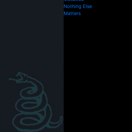
Nothing Else
Matters