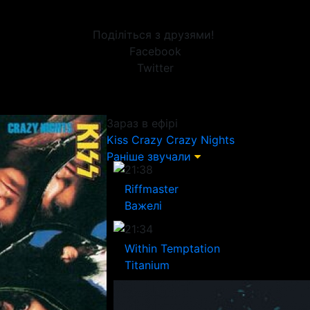
Поділіться з друзями!
Facebook
Twitter
Зараз в ефірі
Kiss
Crazy Crazy Nights
Раніше звучали
21:38
Riffmaster
Важелі
21:34
Within Temptation
Titanium