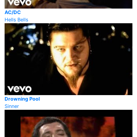
AC/DC
Hells Bells
Drowning Pool
Sinner