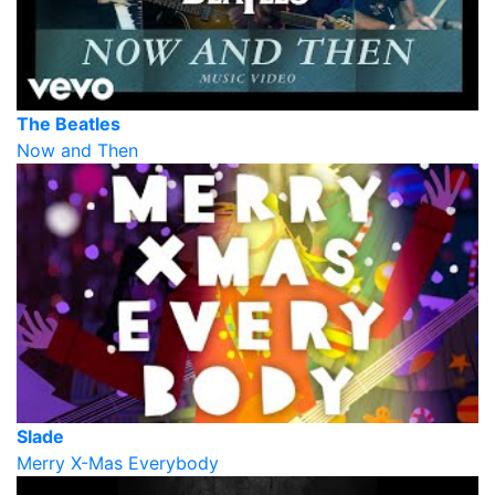
The Beatles
Now and Then
Slade
Merry X-Mas Everybody