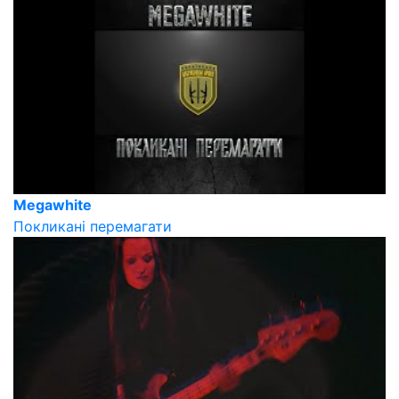
Megawhite
Покликані перемагати