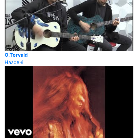
O.Torvald
Назовні