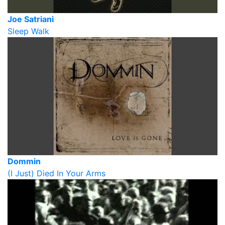
Joe Satriani
Sleep Walk
Dommin
(I Just) Died In Your Arms