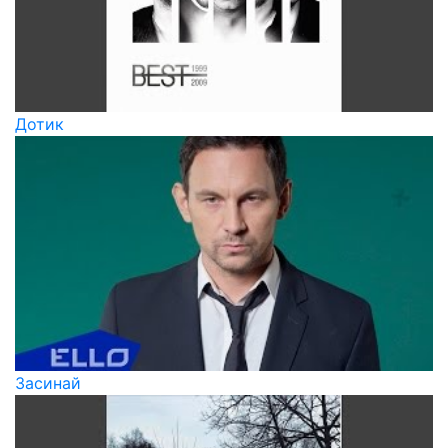
Дотик
Засинай