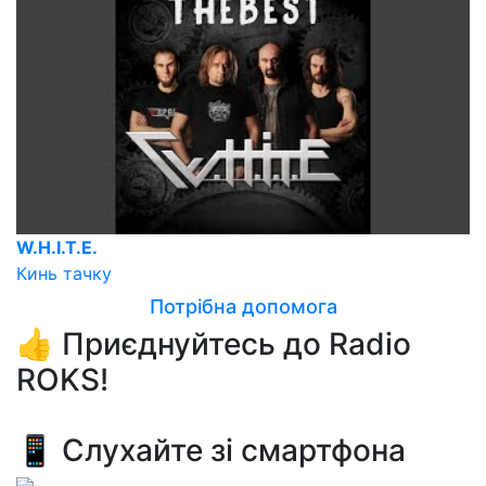
W.H.I.T.E.
Кинь тачку
Потрібна допомога
👍 Приєднуйтесь до Radio
ROKS!
📱 Слухайте зі смартфона