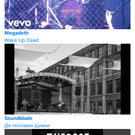
Megadeth
Wake Up Dead
Soundblade
Де поховані думки