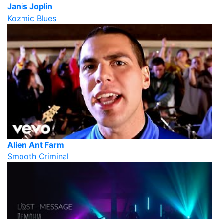
Janis Joplin
Kozmic Blues
Alien Ant Farm
Smooth Criminal