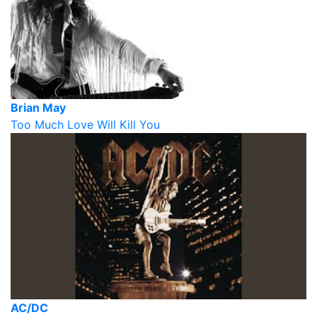
Brian May
Too Much Love Will Kill You
AC/DC