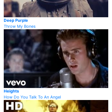
Deep Purple
Throw My Bones
Heights
How Do You Talk To An Angel