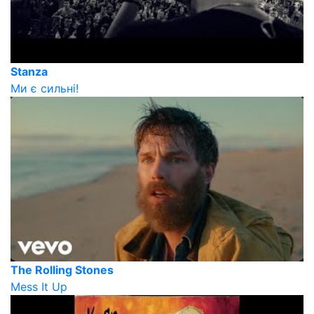
Stanza
Ми є сильні!
The Rolling Stones
Mess It Up