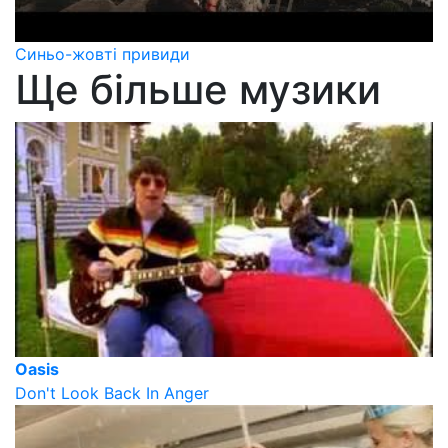
Синьо-жовті привиди
Ще більше музики
Oasis
Don't Look Back In Anger