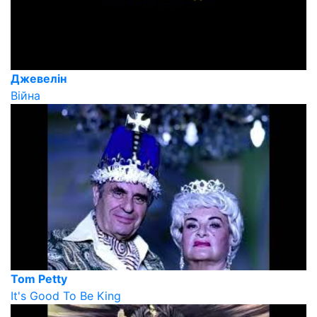
Джевелін
Війна
Tom Petty
It's Good To Be King