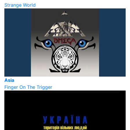
Strange World
Asia
Finger On The Trigger