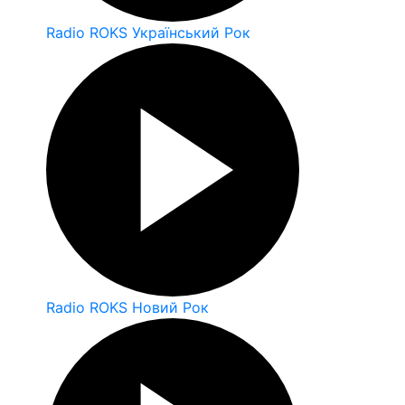
Radio ROKS Український Рок
Radio ROKS Новий Рок