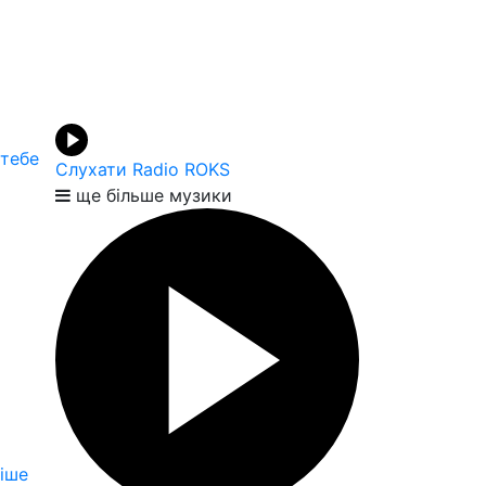
 тебе
Слухати Radio ROKS
ще більше музики
іше