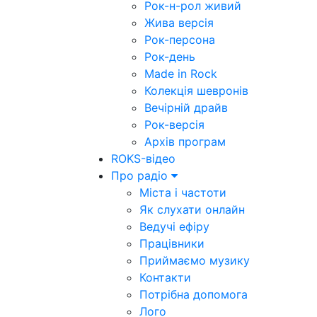
Рок-н-рол живий
Жива версія
Рок-персона
Рок-день
Made in Rock
Колекція шевронів
Вечірній драйв
Рок-версія
Архів програм
ROKS-відео
Про радіо
Міста і частоти
Як слухати онлайн
Ведучі ефіру
Працівники
Приймаємо музику
Контакти
Потрібна допомога
Лого