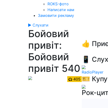
ROKS-фото
Написати нам
Замовити рекламу
Слухати
Бойовий
привіт:
👍 Приє
Бойовий
📱 Слух
привіт 540
RadioPlayer
🎫 Купу
405
Рок-ци