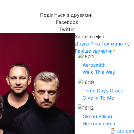
Поділіться з друзями!
Facebook
Twitter
Зараз в ефірі
Друга Ріка
Так мало тут
Раніше звучали
16:22
Aerosmith
Walk This Way
16:19
Three Days Grace
Give In To Me
16:12
Океан Ельзи
Не твоя війна
⌚ ще ран