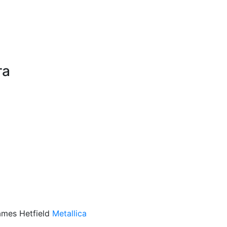
га
ames Hetfield
Metallica