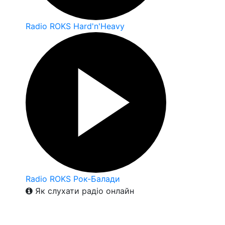
Radio ROKS Hard'n'Heavy
Radio ROKS Рок-Балади
Як слухати радіо онлайн