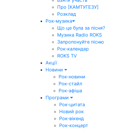
Взяти участь
Про [КАМТУГЕЗУ]
Розклад
Рок-музика
Що це була за пісня?
Музика Radio ROKS
Запропонуйте пісню
Рок-календар
ROKS TV
Акції
Новини
Рок-новини
Рок-стайл
Рок-афіша
Програми
Рок-цитата
Новий рок
Рок-вікенд
Рок-концерт