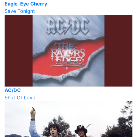
Eagle-Eye Cherry
Save Tonight
AC/DC
Shot Of Love