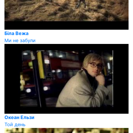
Біла Вежа
Ми не забули
Океан Ельзи
Той день