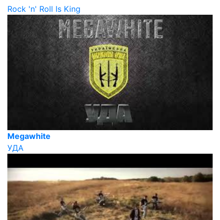
Rock 'n' Roll Is King
Megawhite
УДА