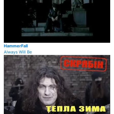
HammerFall
Always Will Be