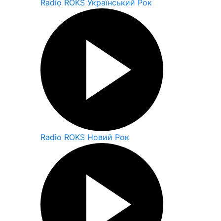
Radio ROKS Український Рок
Radio ROKS Новий Рок