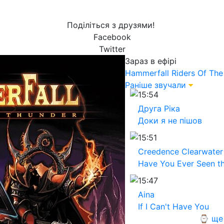
Поділіться з друзями!
Facebook
Twitter
Зараз в ефірі
Hammerfall
Riders Of Th
Раніше звучали
15:54
Друга Ріка
Доки я не пішов
15:51
Creedence Clearwater 
Have You Ever Seen th
15:47
Aina
If I Can't Have You
⌚ ще 