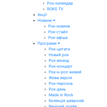
Рок-календар
ROKS TV
Акції
Новини
Рок-новини
Рок-стайл
Рок-афіша
Програми
Рок-цитата
Новий рок
Рок-вікенд
Рок-концерт
Рок-н-рол живий
Жива версія
Рок-персона
Рок-день
Made in Rock
Колекція шевронів
Вечірній драйв