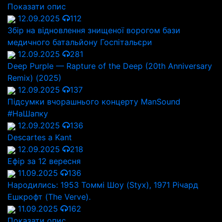
Показати опис
12.09.2025
112
Збір на відновлення знищеної ворогом бази
медичного батальйону Госпітальєри
12.09.2025
281
Deep Purple — Rapture of the Deep (20th Anniversary
Remix) (2025)
12.09.2025
137
Підсумки вчорашнього концерту ManSound
#НаШапку
12.09.2025
136
Descartes a Kant
12.09.2025
218
Ефір за 12 вересня
11.09.2025
136
Народились: 1953 Томмі Шоу (Styx), 1971 Річард
Ешкрофт (The Verve).
11.09.2025
162
Показати опис