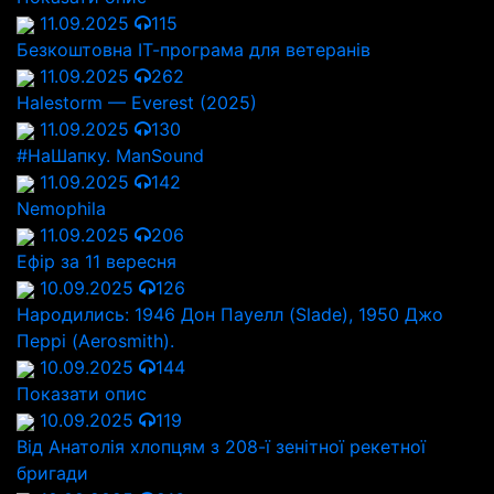
11.09.2025
115
Безкоштовна ІТ-програма для ветеранів
11.09.2025
262
Halestorm — Everest (2025)
11.09.2025
130
#НаШапку. ManSound
11.09.2025
142
Nemophila
11.09.2025
206
Ефір за 11 вересня
10.09.2025
126
Народились: 1946 Дон Пауелл (Slade), 1950 Джо
Перрі (Aerosmith).
10.09.2025
144
Показати опис
10.09.2025
119
Від Анатолія хлопцям з 208-ї зенітної рекетної
бригади