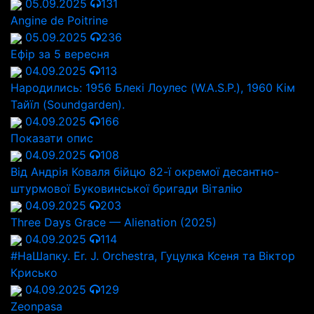
05.09.2025
131
Angine de Poitrine
05.09.2025
236
Ефір за 5 вересня
04.09.2025
113
Народились: 1956 Блекі Лоулес (W.A.S.P.), 1960 Кім
Тайїл (Soundgarden).
04.09.2025
166
Показати опис
04.09.2025
108
Від Андрія Коваля бійцю 82-ї окремої десантно-
штурмової Буковинської бригади Віталію
04.09.2025
203
Three Days Grace — Alienation (2025)
04.09.2025
114
#НаШапку. Er. J. Orchestra, Гуцулка Ксеня та Віктор
Крисько
04.09.2025
129
Zeonpasa