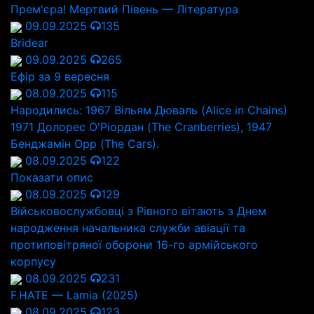
Прем'єра! Мертвий Півень — Література
09.09.2025
135
Bridear
09.09.2025
265
Ефір за 9 вересня
08.09.2025
115
Народились: 1967 Вільям Дюваль (Alice in Chains)
1971 Долорес О'Ріордан (The Cranberries), 1947
Бенджамін Орр (The Cars).
08.09.2025
122
Показати опис
08.09.2025
129
Військовослужбовці з Рівного вітають з Днем
народження начальника служби авіації та
протиповітряної оборони 16-го армійського
корпусу
08.09.2025
231
F.HATE — Lamia (2025)
08.09.2025
123