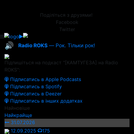
Поділіться з друзями!
Facebook
Twitter
🔊
Radio ROKS
— Рок. Тільки рок!
Підпишіться на подкаст "[КАМТУГЕЗА] на Radio
ROKS":
Підписатись в Apple Podcasts
Підписатись в Spotify
Підписатись в Deezer
Підписатись в інших додатках
Найновіше
Найкрайще
31.07.2026
12.09.2025
175