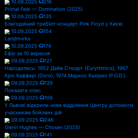
10.09.2025
216
Primal Fear — Domination (2025)
10.09.2025
135
Благодійний триб’ют-концерт Pink Floyd у Києві
10.09.2025
154
Landmvrks
10.09.2025
174
Ефір за 10 вересня
09.09.2025
121
Народились: 1952 Дейв Стюарт (Eurythmics), 1967
Кріс Каффері (Doro), 1974 Маркос Кьюрел (Р.O.D.).
09.09.2025
139
Показати опис
09.09.2025
109
У Львові відкрили нове відділення Центру допомоги
учасникам бойових дій
09.09.2025
246
Glenn Hughes — Chosen (2025)
09.09.2025
141