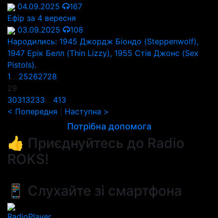
04.09.2025
167
Ефір за 4 вересня
03.09.2025
108
Народились: 1945 Джордж Біондо (Steppenwolf),
1947 Ерік Белл (Thin Lizzy), 1955 Стів Джонс (Sex
Pistols).
1
...
25
26
27
28
29
30
31
32
33
...
413
< Попередня
|
Наступна >
Потрібна допомога
👍 Приєднуйтесь до Radio
ROKS!
📱 Слухайте зі смартфона
RadioPlayer