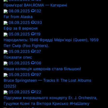
Прем'єра! BAH.ROMA — Катерині
08.09.2025
132
Far from Alaska
08.09.2025
293
Ефір за 8 вересня
05.09.2025
119
Народились: 1946 Фредді Ме́рк'юрі (Queen), 1959
Пет Смір (Foo Fighters).
05.09.2025
137
Показати опис
05.09.2025
106
Наша колекція шевронів стала більшою!
05.09.2025
197
Bruce Springsteen — Tracks II: The Lost Albums
(2025)
05.09.2025
122
Підсумки вчорашнього концерту Er. J. Orchestra,
Гуцулки Ксені та Віктора Крисько #НаШапку