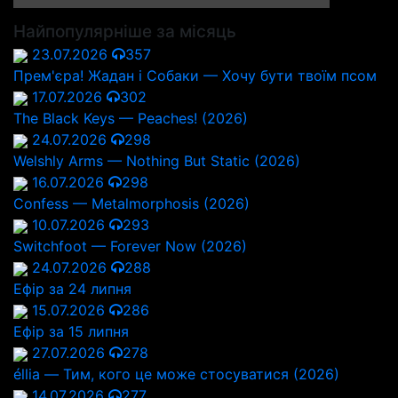
Найпопулярніше за місяць
23.07.2026
357
Прем'єра! Жадан і Собаки — Хочу бути твоїм псом
17.07.2026
302
The Black Keys — Peaches! (2026)
24.07.2026
298
Welshly Arms — Nothing But Static (2026)
16.07.2026
298
Confess — Metalmorphosis (2026)
10.07.2026
293
Switchfoot — Forever Now (2026)
24.07.2026
288
Ефір за 24 липня
15.07.2026
286
Ефір за 15 липня
27.07.2026
278
éllia — Тим, кого це може стосуватися (2026)
14.07.2026
277