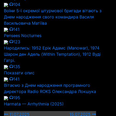
104
Воїни 5-ї окремої штурмової бригади вітають з
Днем народження свого командира Василя
Васильовича Матіїва
141
Pensees Nocturnes
123
Народились: 1952 Ерік Адамс (Manowar), 1974
Шарон ден Адель (Within Temptation), 1912 Вуді
Гатрі.
135
Показати опис
141
Вітаємо з Днем народження програмного
директора Radio ROKS Олександра Локшука
195
Harmata — Arrhythmia (2025)
11.07.2025
15.07.2025