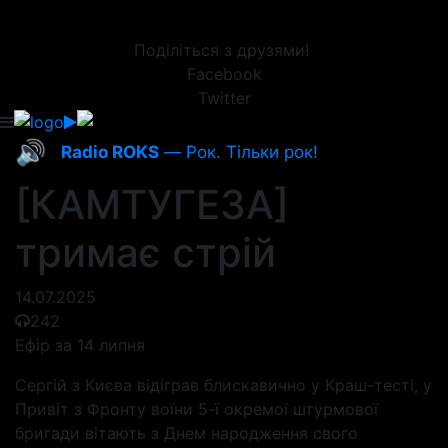
Поділіться з друзями!
Facebook
Twitter
🔊
Radio ROKS
— Рок. Тільки рок!
[КАМТУГЕЗА]
тримає стрій
14.07.2025
242
Ефір за 14 липня
Сергій з Києва відіграв блискавично у Краш-тесті, у
Привіт з Фронту воїни 5-ї окремої штурмової
бригади вітають з Днем народження свого