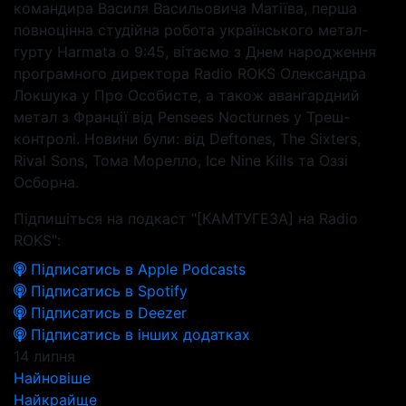
командира Василя Васильовича Матіїва, перша
повноцінна студійна робота українського метал-
гурту Harmata о 9:45, вітаємо з Днем народження
програмного директора Radio ROKS Олександра
Локшука у Про Особисте, а також авангардний
метал з Франції від Pensees Nocturnes у Треш-
контролі. Новини були: від Deftones, The Sixters,
Rival Sons, Тома Морелло, Ice Nine Kills та Оззі
Осборна.
Підпишіться на подкаст "[КАМТУГЕЗА] на Radio
ROKS":
Підписатись в Apple Podcasts
Підписатись в Spotify
Підписатись в Deezer
Підписатись в інших додатках
14 липня
Найновіше
Найкрайще