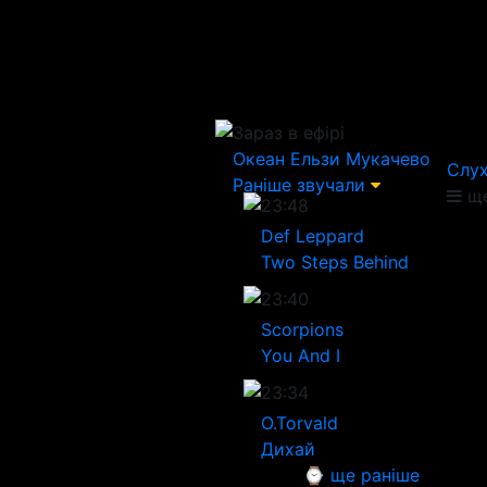
Зараз в ефірі
Океан Ельзи
Мукачево
Слух
Раніше звучали
ще
23:48
Def Leppard
Two Steps Behind
23:40
Scorpions
You And I
23:34
O.Torvald
Дихай
⌚ ще раніше