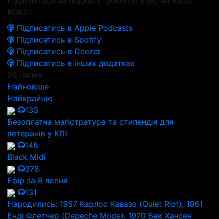
Підпишіться на подкаст "[КАМТУГЕЗА] на Radio
ROKS":
Підписатись в Apple Podcasts
Підписатись в Spotify
Підписатись в Deezer
Підписатись в інших додатках
08 липня
Найновіше
Найкрайще
133
Безоплатна магістратура та стипендія для
ветеранів у КПІ
148
Black Midi
378
Ефір за 8 липня
131
Народились: 1957 Карлос Кавазо (Quiet Riot), 1961
Енді Флетчер (Depeche Mode), 1970 Бек Хансен