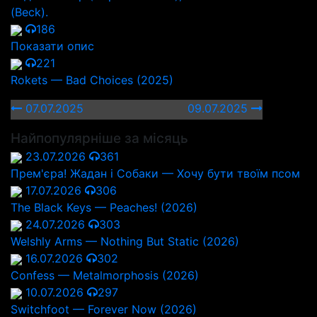
(Beck).
186
Показати опис
221
Rokets — Bad Choices (2025)
07.07.2025
09.07.2025
Найпопулярніше за місяць
23.07.2026
361
Прем'єра! Жадан і Собаки — Хочу бути твоїм псом
17.07.2026
306
The Black Keys — Peaches! (2026)
24.07.2026
303
Welshly Arms — Nothing But Static (2026)
16.07.2026
302
Confess — Metalmorphosis (2026)
10.07.2026
297
Switchfoot — Forever Now (2026)