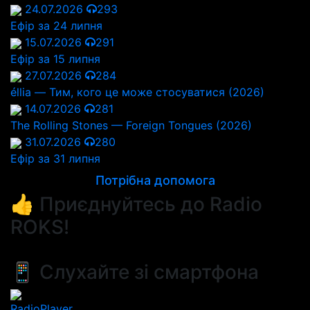
24.07.2026
293
Ефір за 24 липня
15.07.2026
291
Ефір за 15 липня
27.07.2026
284
éllia — Тим, кого це може стосуватися (2026)
14.07.2026
281
The Rolling Stones — Foreign Tongues (2026)
31.07.2026
280
Ефір за 31 липня
Потрібна допомога
👍 Приєднуйтесь до Radio
ROKS!
📱 Слухайте зі смартфона
RadioPlayer