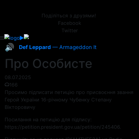
Поділіться з друзями!
Facebook
Twitter
🔊
Def Leppard
— Armageddon It
Про Особисте
08.07.2025
166
Просимо підписати петицію про присвоєння звання
Герой України 16-річному Чубенку Степану
Вікторовичу
Посилання на петицію для підпису:
https://petition.president.gov.ua/petition/245406.