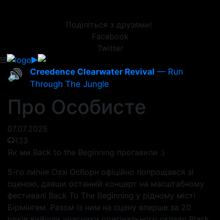
Поділіться з друзями!
Facebook
Twitter
Creedence Clearwater Revival
— Run
🔊
Through The Jungle
Про Особисте
07.07.2025
133
Як ми Back to the Beginning прогавили :)
5-го липня Оззі Осборн офіційно попрощався зі
сценою, давши останній концерт на масштабному
фестивалі Back To The Beginning у рідному місті
Бірмінгем. Разом із ним на сцену вперше за 20
років вийшли учасники оригінального складу Black