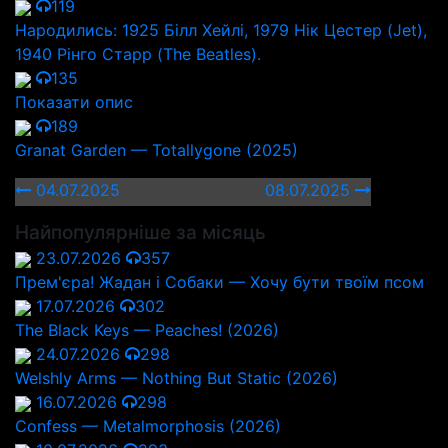
119
Народились: 1925 Білл Хейлі, 1979 Нік Цестер (Jet),
1940 Рінго Старр (The Beatles).
135
Показати опис
189
Granat Garden — Totallygone (2025)
04.07.2025
08.07.2025
Найпопулярніше за місяць
23.07.2026
357
Прем'єра! Жадан і Собаки — Хочу бути твоїм псом
17.07.2026
302
The Black Keys — Peaches! (2026)
24.07.2026
298
Welshly Arms — Nothing But Static (2026)
16.07.2026
298
Confess — Metalmorphosis (2026)