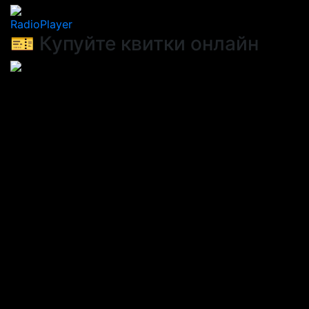
RadioPlayer
🎫 Купуйте квитки онлайн