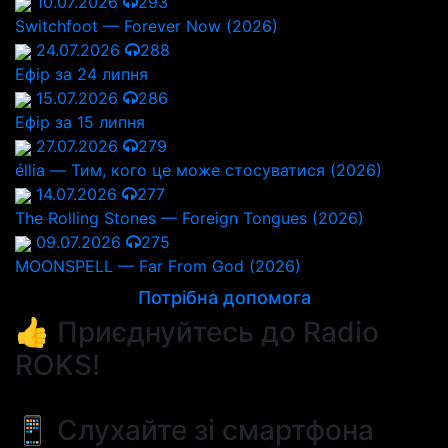
10.07.2026
293
Switchfoot — Forever Now (2026)
24.07.2026
288
Ефір за 24 липня
15.07.2026
286
Ефір за 15 липня
27.07.2026
279
éllia — Тим, кого це може стосуватися (2026)
14.07.2026
277
The Rolling Stones — Foreign Tongues (2026)
09.07.2026
275
MOONSPELL — Far From God (2026)
Потрібна допомога
👍 Приєднуйтесь до Radio
ROKS!
📱 Слухайте зі смартфона