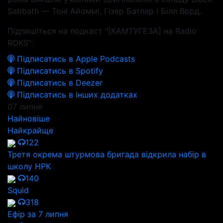
Sabbath — Тоні Айоммі, Гізер Батлер і Білл Ворд.
Підпишіться на подкаст "[КАМТУГЕЗА] на Radio
ROKS":
Підписатись в Apple Podcasts
Підписатись в Spotify
Підписатись в Deezer
Підписатись в інших додатках
07 липня
Найновіше
Найкрайще
122
Третя окрема штурмова бригада відкрила набір в
школу НРК
140
Squid
318
Ефір за 7 липня