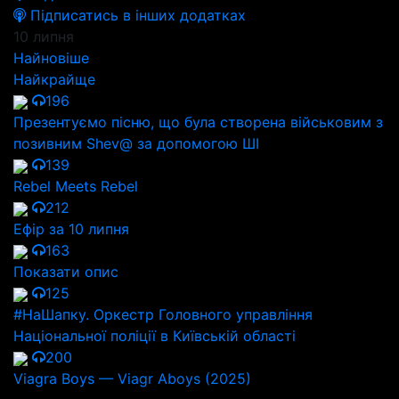
Підписатись в інших додатках
10 липня
Найновіше
Найкрайще
196
Презентуємо пісню, що була створена військовим з
позивним Shev@ за допомогою ШІ
139
Rebel Meets Rebel
212
Ефір за 10 липня
163
Показати опис
125
#НаШапку. Оркестр Головного управління
Національної поліції в Київській області
200
Viagra Boys — Viagr Aboys (2025)