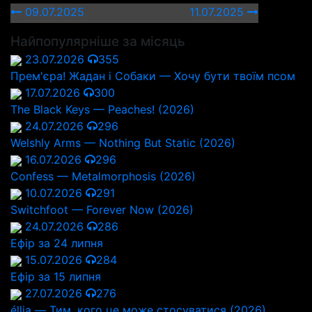
09.07.2025
11.07.2025
Найпопулярніше за місяць
23.07.2026
355
Прем'єра! Жадан і Собаки — Хочу бути твоїм псом
17.07.2026
300
The Black Keys — Peaches! (2026)
24.07.2026
296
Welshly Arms — Nothing But Static (2026)
16.07.2026
296
Confess — Metalmorphosis (2026)
10.07.2026
291
Switchfoot — Forever Now (2026)
24.07.2026
286
Ефір за 24 липня
15.07.2026
284
Ефір за 15 липня
27.07.2026
276
éllia — Тим, кого це може стосуватися (2026)