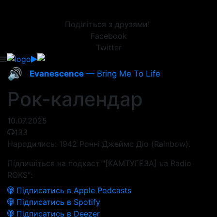
Поділіться з друзями!
Facebook
Twitter
🔊
Evanescence
— Bring Me To Life
Рок-календар
10.07.2025
133
Народились: 1942 Ронні Джеймс Діо (Rainbow).
Підпишіться на подкаст "[КАМТУГЕЗА] на Radio
ROKS":
Підписатись в Apple Podcasts
Підписатись в Spotify
Підписатись в Deezer