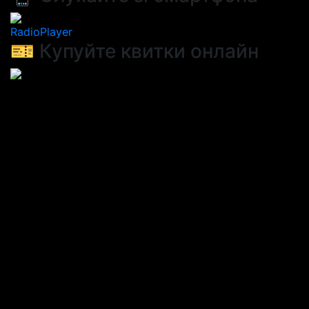
RadioPlayer
🎫 Купуйте квитки онлайн