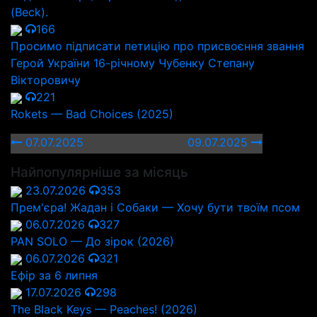
(Beck).
166
Просимо підписати петицію про присвоєння звання
Герой України 16-річному Чубенку Степану
Вікторовичу
221
Rokets — Bad Choices (2025)
07.07.2025
09.07.2025
Найпопулярніше за місяць
23.07.2026
353
Прем'єра! Жадан і Собаки — Хочу бути твоїм псом
06.07.2026
327
PAN SOLO — До зірок (2026)
06.07.2026
321
Ефір за 6 липня
17.07.2026
298
The Black Keys — Peaches! (2026)