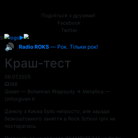
Поділіться з друзями!
Facebook
Twitter
🔊
Radio ROKS
— Рок. Тільки рок!
Краш-тест
08.07.2025
186
Queen — Bohemian Rhapsody => Metallica —
Unforgiven II
Данилу з Києва було непросто, але заради
безкоштовного заняття в Rock School гріх не
постаратись.