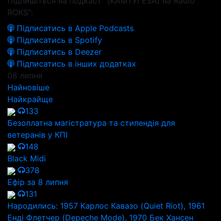
Підпишіться на подкаст "[КАМТУГЕЗА] на Radio
ROKS":
Підписатись в Apple Podcasts
Підписатись в Spotify
Підписатись в Deezer
Підписатись в інших додатках
08 липня
Найновіше
Найкрайще
133
Безоплатна магістратура та стипендія для
ветеранів у КПІ
148
Black Midi
378
Ефір за 8 липня
131
Народились: 1957 Карлос Кавазо (Quiet Riot), 1961
Енді Флетчер (Depeche Mode), 1970 Бек Хансен