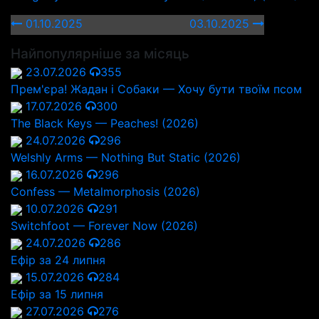
01.10.2025
03.10.2025
Найпопулярніше за місяць
23.07.2026
355
Прем'єра! Жадан і Собаки — Хочу бути твоїм псом
17.07.2026
300
The Black Keys — Peaches! (2026)
24.07.2026
296
Welshly Arms — Nothing But Static (2026)
16.07.2026
296
Confess — Metalmorphosis (2026)
10.07.2026
291
Switchfoot — Forever Now (2026)
24.07.2026
286
Ефір за 24 липня
15.07.2026
284
Ефір за 15 липня
27.07.2026
276