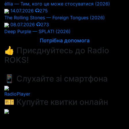
éllia — Тим, кого це може стосуватися (2026)
14.07.2026
275
The Rolling Stones — Foreign Tongues (2026)
08.07.2026
273
Deep Purple — SPLAT! (2026)
Потрібна допомога
👍 Приєднуйтесь до Radio
ROKS!
📱 Слухайте зі смартфона
RadioPlayer
🎫 Купуйте квитки онлайн