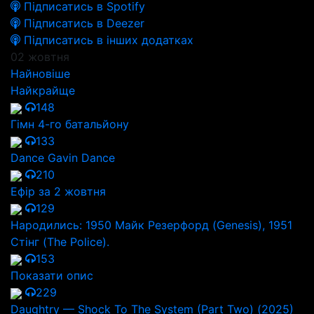
Підписатись в Spotify
Підписатись в Deezer
Підписатись в інших додатках
02 жовтня
Найновіше
Найкрайще
148
Гімн 4-го батальйону
133
Dance Gavin Dance
210
Ефір за 2 жовтня
129
Народились: 1950 Майк Резерфорд (Genesis), 1951
Стінг (The Police).
153
Показати опис
229
Daughtry — Shock To The System (Part Two) (2025)