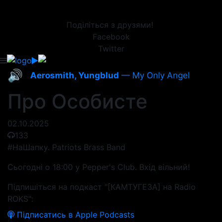
Поділіться з друзями!
Facebook
Twitter
🔊
Aerosmith, Yungblud
— My Only Angel
Про Особисте
02.10.2025
133
#НаШапку. Patriots Brass Band
Сьогодні о 18:00 у Pepper's Club. Вхід вільний!
Підпишіться на подкаст "[КАМТУГЕЗА] на Radio
ROKS":
Підписатись в Apple Podcasts