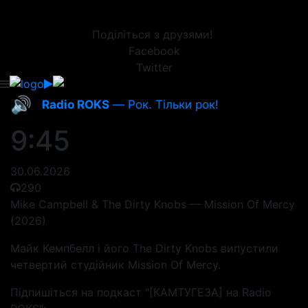
Поділіться з друзями!
Facebook
Twitter
🔊
Radio ROKS
— Рок. Тільки рок!
9:45
30.06.2026
290
Mike Campbell & The Dirty Knobs — Mission Of Mercy
(2026)
Майк Кемпбелл і його The Dirty Knobs випустили
четвертий студійник Mission Of Mercy.
Підпишіться на подкаст "[КАМТУГЕЗА] на Radio