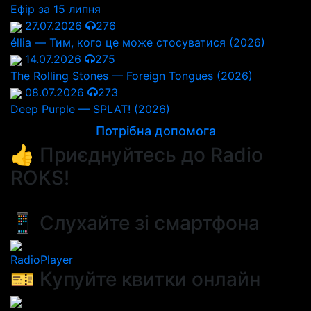
Ефір за 15 липня
27.07.2026
276
éllia — Тим, кого це може стосуватися (2026)
14.07.2026
275
The Rolling Stones — Foreign Tongues (2026)
08.07.2026
273
Deep Purple — SPLAT! (2026)
Потрібна допомога
👍 Приєднуйтесь до Radio
ROKS!
📱 Слухайте зі смартфона
RadioPlayer
🎫 Купуйте квитки онлайн