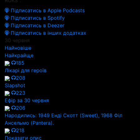
ROKS":
Підписатись в Apple Podcasts
Підписатись в Spotify
Підписатись в Deezer
Підписатись в інших додатках
30 червня
Найновіше
Найкрайще
185
Лікарі для героїв
208
Slapshot
223
Ефір за 30 червня
206
Народились: 1949 Енді Скотт (Sweet), 1968 Філ
Ансельмо (Pantera).
218
Показати опис