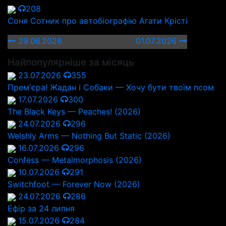
208
Соня Сотник про автобіографію Агати Крісті
29.06.2026
01.07.2026
Найпопулярніше за місяць
23.07.2026
355
Прем'єра! Жадан і Собаки — Хочу бути твоїм псом
17.07.2026
300
The Black Keys — Peaches! (2026)
24.07.2026
296
Welshly Arms — Nothing But Static (2026)
16.07.2026
296
Confess — Metalmorphosis (2026)
10.07.2026
291
Switchfoot — Forever Now (2026)
24.07.2026
286
Ефір за 24 липня
15.07.2026
284