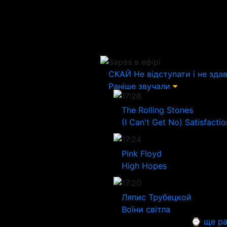
Зараз в ефірі
СКАЙ
Не відступати і не зда
Раніше звучали
17:28
The Rolling Stones
(I Can't Get No) Satisfactio
17:24
Pink Floyd
High Hopes
17:20
Ляпис Трубецкой
Воїни світла
⌚ ще ра