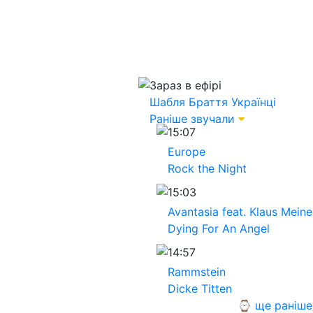
Зараз в ефірі
Шабля
Браття Українці
Раніше звучали
15:07
Europe
Rock the Night
15:03
Avantasia feat. Klaus Meine
Dying For An Angel
14:57
Rammstein
Dicke Titten
⌚ ще раніше