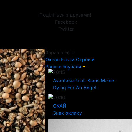
Поділіться з друзями!
Facebook
Twitter
Зараз в ефірі
Океан Ельзи
Стріляй
Раніше звучали
20:15
Avantasia feat. Klaus Meine
Dying For An Angel
20:10
СКАЙ
Знак оклику