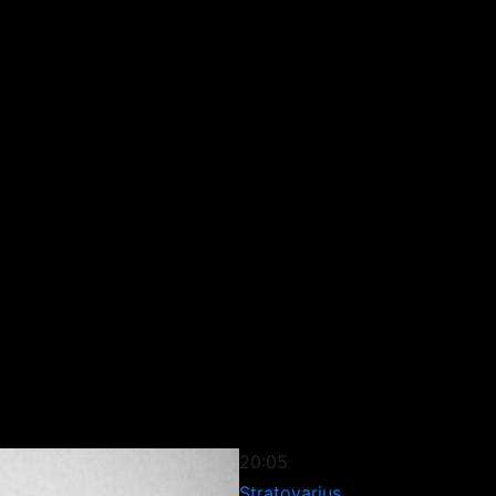
20:05
Stratovarius